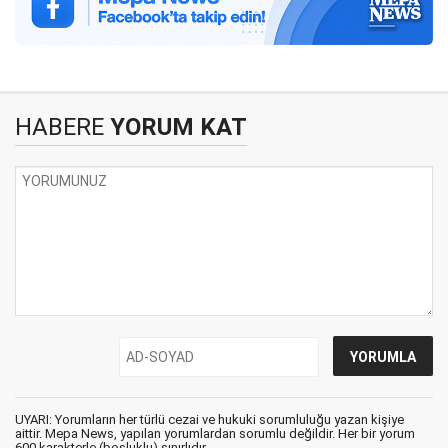
HABERE
YORUM KAT
UYARI: Yorumların her türlü cezai ve hukuki sorumluluğu yazan kişiye
aittir. Mepa News, yapılan yorumlardan sorumlu değildir. Her bir yorum
600 karakterle (boşluklu) sınırlıdır.