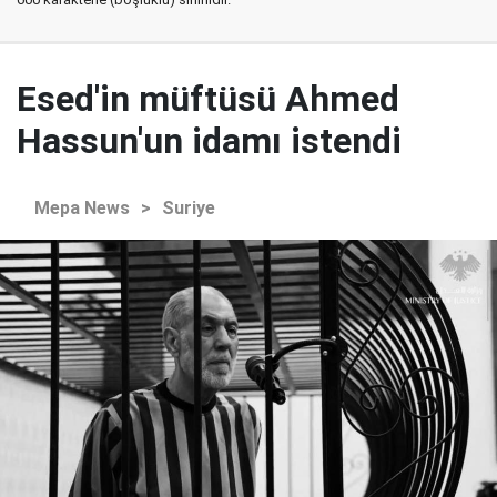
Esed'in müftüsü Ahmed
Hassun'un idamı istendi
Mepa News
>
Suriye