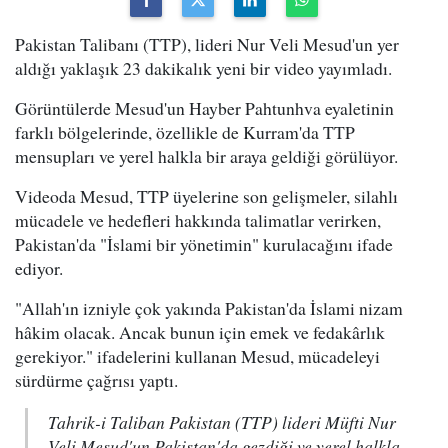
Pakistan Talibanı (TTP), lideri Nur Veli Mesud'un yer
aldığı yaklaşık 23 dakikalık yeni bir video yayımladı.
Görüntülerde Mesud'un Hayber Pahtunhva eyaletinin
farklı bölgelerinde, özellikle de Kurram'da TTP
mensupları ve yerel halkla bir araya geldiği görülüyor.
Videoda Mesud, TTP üyelerine son gelişmeler, silahlı
mücadele ve hedefleri hakkında talimatlar verirken,
Pakistan'da "İslami bir yönetimin" kurulacağını ifade
ediyor.
"Allah'ın izniyle çok yakında Pakistan'da İslami nizam
hâkim olacak. Ancak bunun için emek ve fedakârlık
gerekiyor." ifadelerini kullanan Mesud, mücadeleyi
sürdürme çağrısı yaptı.
Tahrik-i Taliban Pakistan (TTP) lideri Müfti Nur
Veli Mesud'un Pakistan'da gezdiği ve yerel halkla