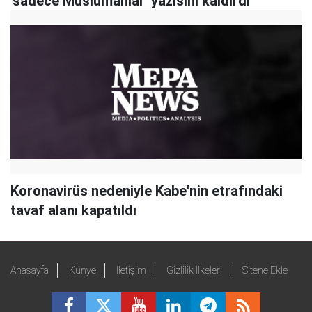
'sadece Müslümanlar' yazısını kaldırdı
Koronavirüs nedeniyle Kabe'nin etrafındaki
tavaf alanı kapatıldı
Anasayfa
Künye
İletişim
Gizlilik İlkeleri
Sitene Ekle