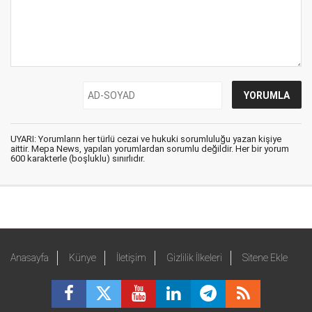
UYARI: Yorumların her türlü cezai ve hukuki sorumluluğu yazan kişiye
aittir. Mepa News, yapılan yorumlardan sorumlu değildir. Her bir yorum
600 karakterle (boşluklu) sınırlıdır.
Anasayfa
Künye
İletişim
Gizlilik İlkeleri
Sitene Ekle