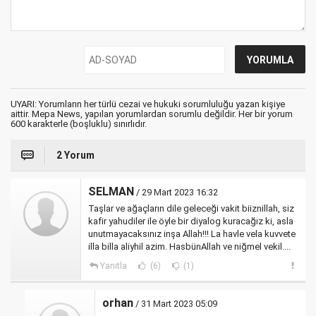
UYARI: Yorumların her türlü cezai ve hukuki sorumluluğu yazan kişiye
aittir. Mepa News, yapılan yorumlardan sorumlu değildir. Her bir yorum
600 karakterle (boşluklu) sınırlıdır.
2 Yorum
SELMAN
/ 29 Mart 2023 16:32
Taşlar ve ağaçların dile geleceği vakit biiznillah, siz
kafir yahudiler ile öyle bir diyalog kuracağız ki, asla
unutmayacaksınız inşa Allah!!! La havle vela kuvvete
illa billa aliyhil azim. HasbünAllah ve niğmel vekil....
Yanıtla
(6)
(1)
orhan
/ 31 Mart 2023 05:09