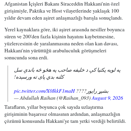
Afganistan İçişleri Bakanı Siraceddin Hakkani'nin özel
girişimiyle, Paktika ve Host vilayetlerinde yaklaşık 100
yıldır devam eden aşiret anlaşmazlığı barışla sonuçlandı.
Yerel kaynaklara göre, iki aşiret arasında nesiller boyunca
süren ve 200'den fazla kişinin hayatını kaybetmesine,
yüzlercesinin de yaralanmasına neden olan kan davası,
Hakkani'nin yürüttüğü arabuluculuk görüşmeleri
sonucunda sona erdi.
په لویه پکتیا کې د خلیفه صاحب په هڅو څه باندې سل
کلنه بدي پای ته ورسېده!
pic.twitter.com/X0IkkF1maH
بشپړ راپور????
— Abdullah Raihan (@Raihan_093)
August 9, 2026
Tarafların, yıllar boyunca çok sayıda uzlaştırma
girişiminin başarısız olmasının ardından, anlaşmazlığın
çözümü konusunda Hakkani'ye tam yetki verdiği belirtildi.