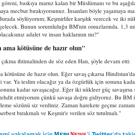
i göreni, baskıya maruz kalan bir Müslümanı ve bu aşağ
ılmaya mecbur bırakıyorsunuz. İnsanları böyle yaşamaya mar
 Burada söylüyorum; Keşmirliler karşılık verecek ve iki nü
a gelecek. Bunun sorumluluğu BM'nin omuzlarında. 1,3 mi
lacaksınız adalet ve insan haklarının mı?"
in ama kötüsüne de hazır olun"
ş çıkma ihtimalinden de söz eden Han, şöyle devam etti:
ma kötüsüne de hazır olun. Eğer savaş çıkarsa Hindistan'd
ği var. Ya teslim olacağız ya da özgürlük için sonuna kada
sonuna kadar savaşacağız. Eğer iki nükleer güç savaşırsa so
, tehdit etmiyorum çünkü savaşa doğru gidiyoruz. Bu BM i
irleme sözünü siz verdiniz. Zaman harekete geçme zamanı
 serbest bırakmalı ve Keşmir'e verilen söz tutulmalı."