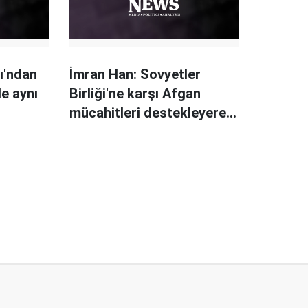
ı'ndan
İmran Han: Sovyetler
le aynı
Birliği'ne karşı Afgan
mücahitleri destekleyerek
hata yaptık