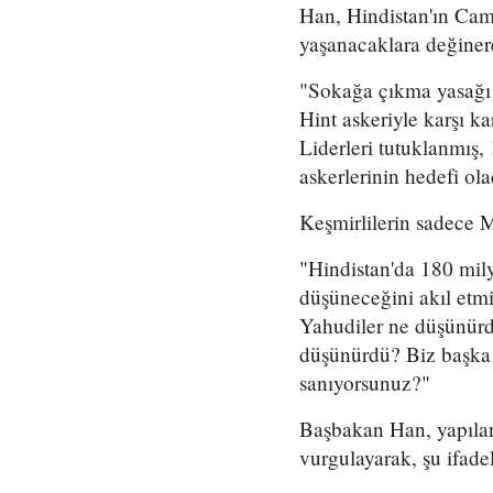
Han, Hindistan'ın Cam
yaşanacaklara değinere
"Sokağa çıkma yasağı 
Hint askeriyle karşı 
Liderleri tutuklanmış
askerlerinin hedefi ol
Keşmirlilerin sadece 
"Hindistan'da 180 mil
düşüneceğini akıl etm
Yahudiler ne düşünürdü
düşünürdü? Biz başka b
sanıyorsunuz?"
Başbakan Han, yapılan 
vurgulayarak, şu ifadel