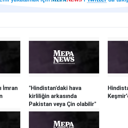
ı İmran
"Hindistan'daki hava
Hindist
n
kirliliğin arkasında
Keşmir’
Pakistan veya Çin olabilir"