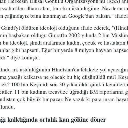
lar. Herkesin Ulusal Gönüllü Organizasyonu'nu (RSS) anl
olini'den ilham alan, bir ırkın üstünlüğüne, Nazilerin in
şim çağındayız bana inanmayan Google'dan baksın." ifadele
andi'yi öldüren ideoloji olduğunu ifade ederek, "(Hind
in başbakan olduğu Gujrat'ta 2002 yılında 2 bin Müslü
an bu ideoloji, şimdi aralarında kadın, çocuk ve hastaları
nlar gibi hapsetti. Eğer bir yerde 8 milyon hayvan hapse
dı." diye konuştu.
ndu ırk üstünlüğünün Hindistan'da felakete yol açacağını
ma yasağı kalkarsa ne olacak bu hiç düşünüldü mü? Keşm
k? 100 bin Keşmirli son 30 yılda öldü çünkü kendilerin
 ettiler. 11 bin kadının tecavüze uğradığı BM raporlarına 
distan çok büyük bir pazar. Ne yazık ki para insan haya
ulundu.
ı kalktığında ortalık kan gölüne döner