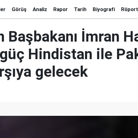
ler
Görüş
Analiz
Rapor
Tarih
Biyografi
Röport
n Başbakanı İmran Ha
güç Hindistan ile Pa
rşıya gelecek