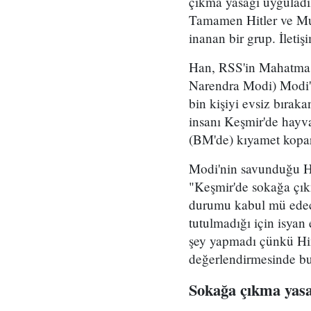
çıkma yasağı uyguladı
Tamamen Hitler ve Muss
inanan bir grup. İleti
Han, RSS'in Mahatma G
Narendra Modi) Modi'n
bin kişiyi evsiz bırak
insanı Keşmir'de hayva
(BM'de) kıyamet kopar
Modi'nin savunduğu Hi
"Keşmir'de sokağa çık
durumu kabul mü edece
tutulmadığı için isyan
şey yapmadı çünkü Hin
değerlendirmesinde b
Sokağa çıkma yasağ