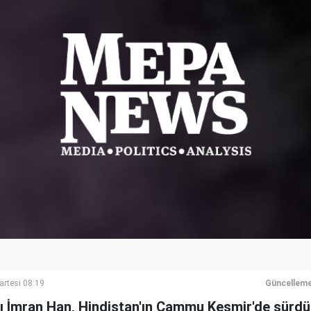
artesi 08:19
Güncelleme
 İmran Han, Hindistan'ın Cammu Keşmir'de sürd