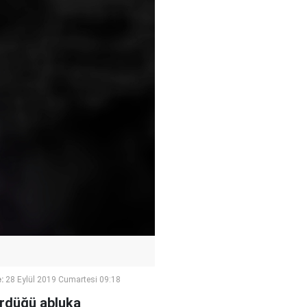
:
28 Eylül 2019 Cumartesi 09:18
ürdüğü abluka