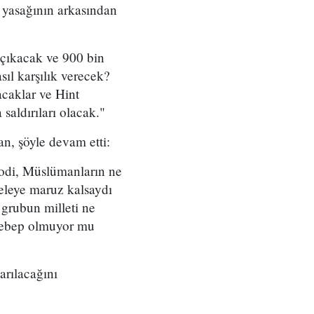
 yasağının arkasından
 çıkacak ve 900 bin
ıl karşılık verecek?
caklar ve Hint
saldırıları olacak."
n, şöyle devam etti:
odi, Müslümanların ne
eleye maruz kalsaydı
 grubun milleti ne
 sebep olmuyor mu
arılacağını