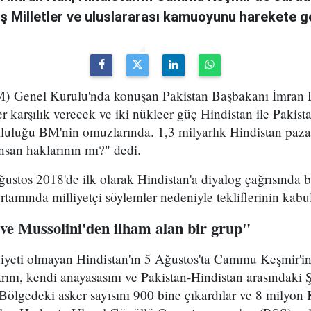
iş Milletler ve uluslararası kamuoyunu harekete 
(BM) Genel Kurulu'nda konuşan Pakistan Başbakanı İmran
r karşılık verecek ve iki nükleer güç Hindistan ile Pakista
uluğu BM'nin omuzlarında. 1,3 milyarlık Hindistan paza
insan haklarının mı?" dedi.
ğustos 2018'de ilk olarak Hindistan'a diyalog çağrısınd
rtamında milliyetçi söylemler nedeniyle tekliflerinin kabu
e Mussolini'den ilham alan bir grup"
niyeti olmayan Hindistan'ın 5 Ağustos'ta Cammu Keşmir'in
ını, kendi anayasasını ve Pakistan-Hindistan arasındaki Ş
 "Bölgedeki asker sayısını 900 bine çıkardılar ve 8 milyon