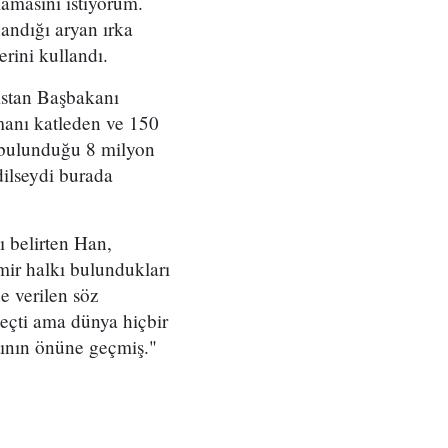
amasını istiyorum.
andığı aryan ırka
rini kullandı.
istan Başbakanı
manı katleden ve 150
n bulunduğu 8 milyon
dilseydi burada
 belirten Han,
ir halkı bulundukları
e verilen söz
geçti ama dünya hiçbir
tının önüne geçmiş."