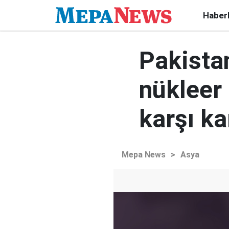
Haber
Pakista
nükleer 
karşı ka
Mepa News
>
Asya