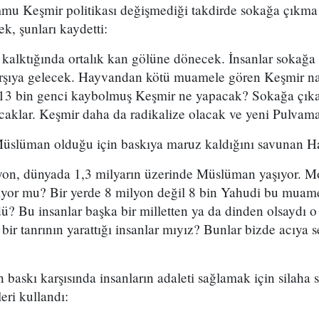
mu Keşmir politikası değişmediği takdirde sokağa çıkma
k, şunları kaydetti:
kalktığında ortalık kan gölüne dönecek. İnsanlar sokağa
karşıya gelecek. Hayvandan kötü muamele gören Keşmir nas
, 13 bin genci kaybolmuş Keşmir ne yapacak? Sokağa çıka
acaklar. Keşmir daha da radikalize olacak ve yeni Pulvama 
Müslüman olduğu için baskıya maruz kaldığını savunan Ha
yon, dünyada 1,3 milyarın üzerinde Müslüman yaşıyor. M
iyor mu? Bir yerde 8 milyon değil 8 bin Yahudi bu muam
? Bu insanlar başka bir milletten ya da dinden olsaydı o
ir tanrının yarattığı insanlar mıyız? Bunlar bizde acıya
baskı karşısında insanların adaleti sağlamak için silaha s
eri kullandı: