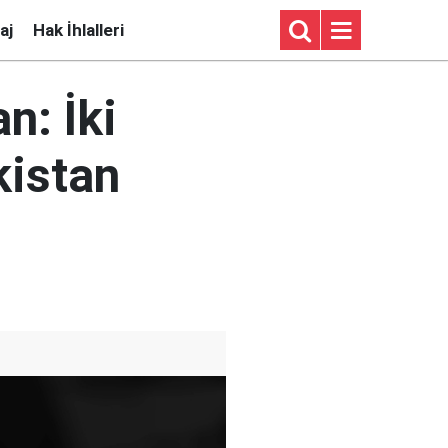
aj
Hak İhlalleri
n: İki
kistan