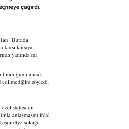
geçmeye çağırdı.
 Han "Burada
n karşı karşıya
rının yanında mı
a bulunduğunu ancak
l edilmediğini söyledi.
 özel statüsünü
imla anlaşmasını ihlal
 Keşmirliye sokağa