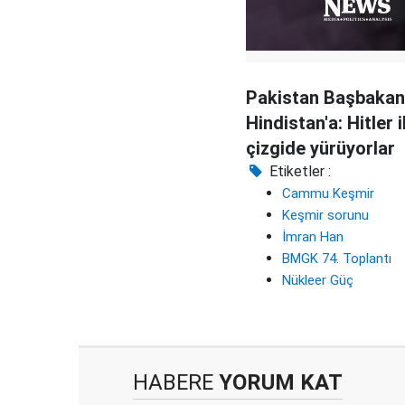
Pakistan Başbakan
Hindistan'a: Hitler i
çizgide yürüyorlar
Etiketler :
Cammu Keşmir
Keşmir sorunu
İmran Han
BMGK 74. Toplantı
Nükleer Güç
HABERE
YORUM KAT