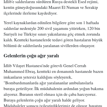
İdlib'e saldırılarını sürdüren Rusya destekli Esed rejimi,
kentin güneydoğusundaki Maaret El Numan ve Serakip
ilçelerinde ilerleme kaydediyor.
Yerel kaynaklardan edinilen bilgilere göre son 1 haftada
saldırılar nedeniyle 200 sivil yaşamını yitirirken, 120 bin
Suriyeli ise Türkiye sınırı yakınlarına göç etmek zorunda
kaldı. Kentteki hastanelerde tedavi gören hastaların büyük
bölümü de saldırılarda yaralanan sivillerden oluşuyor.
Gelenlerin çoğu ağır yaralı
İdlib Vilayet Hastanesi'nde görevli Genel Cerrah
Muhammed Ebraş, kentteki en donanımlı hastanede bazen
imkanların yetersiz kaldığını söyleyerek,
"Bombardımanlarda ağır yaralananlar ambulanslarla
buraya getiriliyor. İlk müdahalenin ardından yoğun bakıma
alıyoruz. Buranın steril olması için de çaba harcıyoruz.
Buraya gelenlerin çoğu ağır yaralı halde geliyor.
Müdahaleler sonucu iyileştirdiklerimiz de oluyor, hayatını