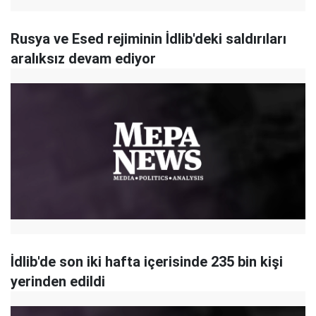
Rusya ve Esed rejiminin İdlib'deki saldırıları
aralıksız devam ediyor
​İdlib'de son iki hafta içerisinde 235 bin kişi
yerinden edildi