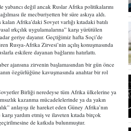
e yabancı değil ancak Ruslar Afrika politikalarını
ağılması ile mecburiyetten bir süre askıya aldı.
alan Afrika’daki Sovyet varlığı kıtadaki batılı
asal ırkçılık uygulamalarına” karşı yürütülen
adar geriye dayanır. Geçtiğimiz hafta Soçi’de
süren Rusya-Afrika Zirvesi’nin açılış konuşmasında
larla eskilere dayanan bağlarını hatırlattı.
ber ajansına zirvenin başlamasından bir gün önce
ıtanın özgürlüğüne kavuşmasında anahtar bir rol
ovyetler Birliği neredeyse tüm Afrika ülkelerine ya
ğımsızlık kazanma mücadelelerinde ya da yakın
kçılık” anlayışı ile hareket eden Güney Afrika’nın
ne karşı yardım etmiş ve ilaveten kıtada birçok
geçirilmesine de katkıda bulunmuştur.