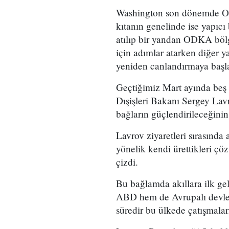
Washington son dönemde Or
kıtanın genelinde ise yapıcı
atılıp bir yandan ODKA bölg
için adımlar atarken diğer y
yeniden canlandırmaya başl
Geçtiğimiz Mart ayında beş a
Dışişleri Bakanı Sergey Lav
bağların güçlendirileceğinin
Lavrov ziyaretleri sırasında a
yönelik kendi ürettikleri çö
çizdi.
Bu bağlamda akıllara ilk ge
ABD hem de Avrupalı devletl
süredir bu ülkede çatışmala