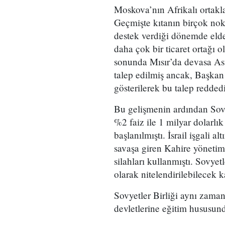
Moskova’nın Afrikalı ortakla
Geçmişte kıtanın birçok nok
destek verdiği dönemde elde
daha çok bir ticaret ortağı o
sonunda Mısır’da devasa As
talep edilmiş ancak, Başkan 
gösterilerek bu talep reddedi
Bu gelişmenin ardından Sovy
%2 faiz ile 1 milyar dolarlık
başlanılmıştı. İsrail işgali a
savaşa giren Kahire yönetim
silahları kullanmıştı. Sovye
olarak nitelendirilebilecek k
Sovyetler Birliği aynı zama
devletlerine eğitim hususund