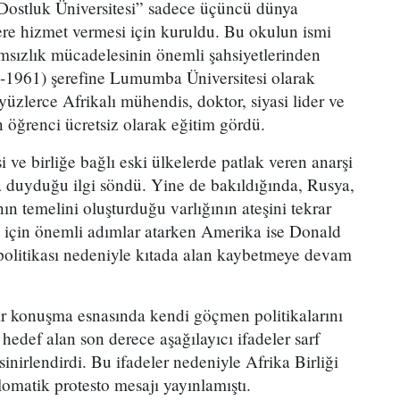
ostluk Üniversitesi” sadece üçüncü dünya
ere hizmet vermesi için kuruldu. Bu okulun ismi
sızlık mücadelesinin önemli şahsiyetlerinden
1961) şerefine Lumumba Üniversitesi olarak
 yüzlerce Afrikalı mühendis, doktor, siyasi lider ve
öğrenci ücretsiz olarak eğitim gördü.
 ve birliğe bağlı eski ülkelerde patlak veren anarşi
a duyduğu ilgi söndü. Yine de bakıldığında, Rusya,
nın temelini oluşturduğu varlığının ateşini tekrar
k için önemli adımlar atarken Amerika ise Donald
litikası nedeniyle kıtada alan kaybetmeye devam
bir konuşma esnasında kendi göçmen politikalarını
hedef alan son derece aşağılayıcı ifadeler sarf
 sinirlendirdi. Bu ifadeler nedeniyle Afrika Birliği
lomatik protesto mesajı yayınlamıştı.