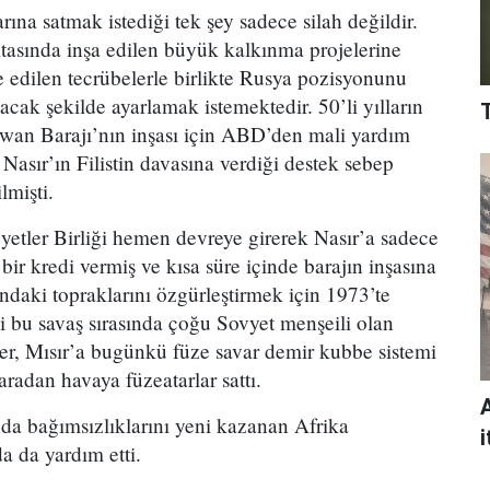
rına satmak istediği tek şey sadece silah değildir.
tasında inşa edilen büyük kalkınma projelerine
 edilen tecrübelerle birlikte Rusya pozisyonunu
lacak şekilde ayarlamak istemektedir. 50’li yılların
wan Barajı’nın inşası için ABD’den mali yardım
Nasır’ın Filistin davasına verdiği destek sebep
lmişti.
etler Birliği hemen devreye girerek Nasır’a sadece
 bir kredi vermiş ve kısa süre içinde barajın inşasına
ltındaki topraklarını özgürleştirmek için 1973’te
i bu savaş sırasında çoğu Sovyet menşeili olan
tler, Mısır’a bugünkü füze savar demir kubbe sistemi
aradan havaya füzeatarlar sattı.
nda bağımsızlıklarını yeni kazanan Afrika
i
a da yardım etti.