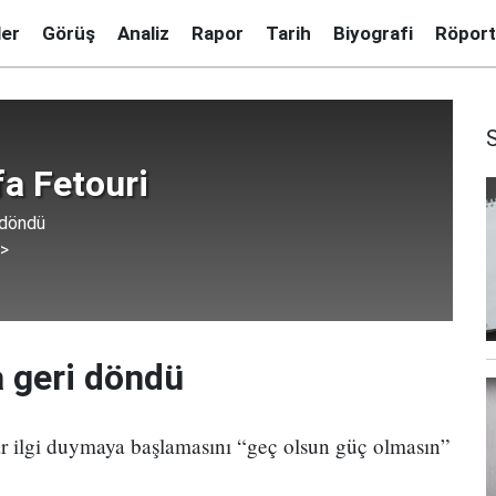
ler
Görüş
Analiz
Rapor
Tarih
Biyografi
Röport
a Fetouri
 döndü
 >
a geri döndü
r ilgi duymaya başlamasını “geç olsun güç olmasın”