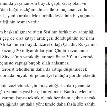
amında yaşanan son büyük çaplı savaş olan ve
den bağımsızlığını alması ile sonuçlanan zorlu
arak, yeni kurulan Mozambik devletinin bayrağında
üfeğinin resmi vardır.
m başkanlığını yürüten Sisi’nin birlikte ev sahipliği
n geç de olsa kıtaya artık geri döndüğünün bir ilanı
 Afrika’nın en büyük ticaret ortağı Çin’dir; Rusya’nın
iği kazanç 20 milyar dolar yani Çin’in kazancının
 Zirvesi’nin yapıldığı tarihten önce 30’un üzerinde
eçmişte yaptığı birçok silah anlaşması
terörist tehditlerin daha da arttığı düşünülecek
in ortada büyük bir potansiyel olduğu görülmektedir.
inin cezbetmek için ihraç ettiği silahları genelde
oğu zaman siyasi bir çıkar gütmez. Batılı devletlerin
e yatırım kapısı teknik olarak her daim açıktır ancak
"
karşılığında mutlaka yönetimde daha fazla söz sahibi