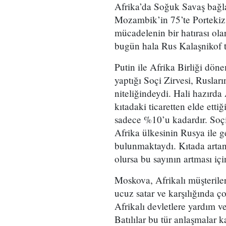
Afrika’da Soğuk Savaş bağl
Mozambik’in 75’te Portekiz’
mücadelenin bir hatırası ol
bugün hala Rus Kalaşnikof t
Putin ile Afrika Birliği döne
yaptığı Soçi Zirvesi, Rusları
niteliğindeydi. Hali hazırda
kıtadaki ticaretten elde ett
sadece %10’u kadardır. Soçi
Afrika ülkesinin Rusya ile g
bulunmaktaydı. Kıtada artan 
olursa bu sayının artması iç
Moskova, Afrikalı müşteriler
ucuz satar ve karşılığında ç
Afrikalı devletlere yardım v
Batılılar bu tür anlaşmalar 