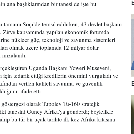
b
nin ana başlıklarından bir tanesi de işte bu
n tamamı Soçi’de temsil edilirken, 43 devlet başkanı
etti. Zirve kapsamında yapılan ekonomik forumda
rine nükleer güç, teknoloji ve savunma sistemleri
aları olmak üzere toplamda 12 milyar dolar
ı imzalandı.
 gerçekleştiren Uganda Başkanı Yoweri Museveni,
 için tedarik ettiği kredilerin önemini vurguladı ve
fından verilen kaliteli savunma ve güvenlik
lduğunu ifade etti.
 göstergesi olarak Tupolev Tu-160 stratejik
i tanesini Güney Afrika'ya gönderdi; böylelikle
hip bu tür bir uçak tarihte ilk kez Afrika kıtasına