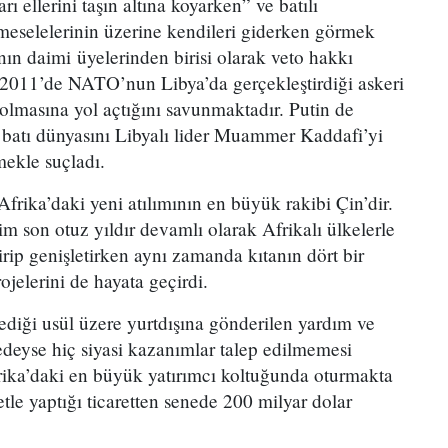
rı ellerini taşın altına koyarken” ve batılı
eselelerinin üzerine kendileri giderken görmek
nın daimi üyelerinden birisi olarak veto hakkı
2011’de NATO’nun Libya’da gerçekleştirdiği askeri
lmasına yol açtığını savunmaktadır. Putin de
batı dünyasını Libyalı lider Muammer Kaddafi’yi
ekle suçladı.
rika’daki yeni atılımının en büyük rakibi Çin’dir.
m son otuz yıldır devamlı olarak Afrikalı ülkelerle
ndirip genişletirken aynı zamanda kıtanın dört bir
jelerini de hayata geçirdi.
ediği usül üzere yurtdışına gönderilen yardım ve
redeyse hiç siyasi kazanımlar talep edilmemesi
rika’daki en büyük yatırımcı koltuğunda oturmakta
etle yaptığı ticaretten senede 200 milyar dolar