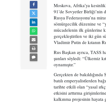
Moskova, Afrika’ya kesinlikl
91’de Sovyetler Birliği’nin d
Rusya Federasyonu’na miras k
sömürgecilik düzenine ve “y
mücadelenin ilk günlerine k
gerçekleştirilen ve iki gün 
Vladimir Putin de kıtanın Rus
Rus Başkan ayrıca, TASS ha
şunları söyledi: “Ülkemiz k
oynamıştır.”
Gerçekten de bakıldığında S
batılı emperyalistlerden ba
tarihte etkili olan “yasal ır
etkisini arttırma girişimleri
kalkınma projesinin hayata 