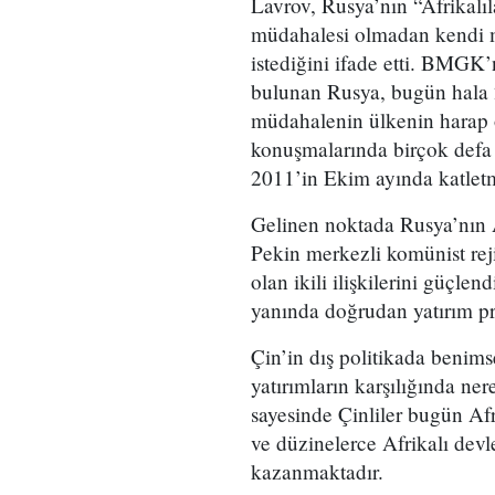
Lavrov, Rusya’nın “Afrikalıla
müdahalesi olmadan kendi m
istediğini ifade etti. BMGK’
bulunan Rusya, bugün hala 
müdahalenin ülkenin harap o
konuşmalarında birçok defa 
2011’in Ekim ayında katletm
Gelinen noktada Rusya’nın Af
Pekin merkezli komünist reji
olan ikili ilişkilerini güçle
yanında doğrudan yatırım pro
Çin’in dış politikada benims
yatırımların karşılığında ne
sayesinde Çinliler bugün Af
ve düzinelerce Afrikalı devl
kazanmaktadır.