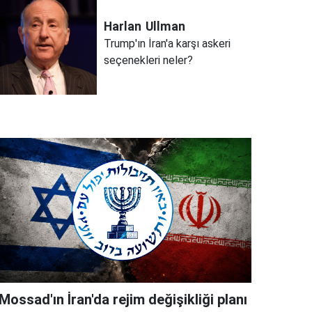
Harlan
Ullman
Trump'ın İran'a karşı askeri
seçenekleri neler?
Mossad'ın İran'da rejim değişikliği planı