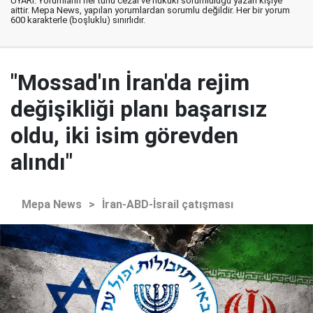
UYARI: Yorumların her türlü cezai ve hukuki sorumluluğu yazan kişiye
aittir. Mepa News, yapılan yorumlardan sorumlu değildir. Her bir yorum
600 karakterle (boşluklu) sınırlıdır.
"Mossad'ın İran'da rejim
değişikliği planı başarısız
oldu, iki isim görevden
alındı"
Mepa News
>
İran-ABD-İsrail çatışması