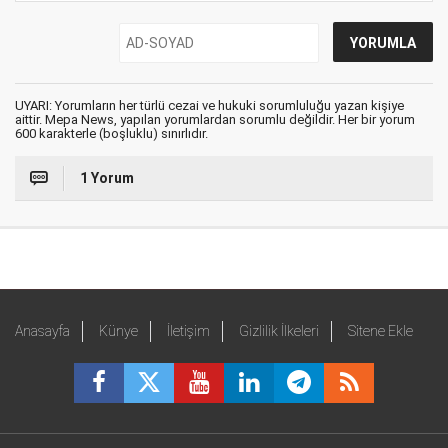
UYARI: Yorumların her türlü cezai ve hukuki sorumluluğu yazan kişiye
aittir. Mepa News, yapılan yorumlardan sorumlu değildir. Her bir yorum
600 karakterle (boşluklu) sınırlıdır.
1 Yorum
Anasayfa
Künye
İletişim
Gizlilik İlkeleri
Sitene Ekle