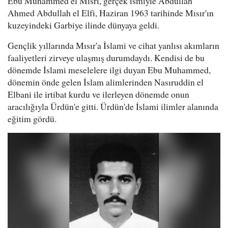
Ebu Muhammed el Mısri, gerçek ismiyle Abdullah
Ahmed Abdullah el Elfi, Haziran 1963 tarihinde Mısır'ın
kuzeyindeki Garbiye ilinde dünyaya geldi.
Gençlik yıllarında Mısır'a İslami ve cihat yanlısı akımların
faaliyetleri zirveye ulaşmış durumdaydı. Kendisi de bu
dönemde İslami meselelere ilgi duyan Ebu Muhammed,
dönemin önde gelen İslam alimlerinden Nasıruddin el
Elbani ile irtibat kurdu ve ilerleyen dönemde onun
aracılığıyla Ürdün'e gitti. Ürdün'de İslami ilimler alanında
eğitim gördü.