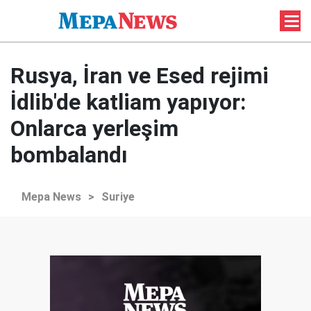
Rusya, İran ve Esed rejimi
İdlib'de katliam yapıyor:
Onlarca yerleşim
bombalandı
Mepa News
>
Suriye