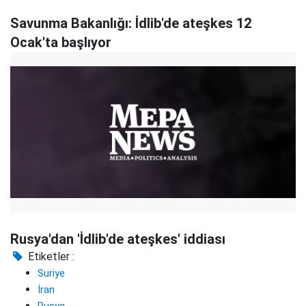
Savunma Bakanlığı: İdlib'de ateşkes 12
Ocak'ta başlıyor
Rusya'dan 'İdlib'de ateşkes' iddiası
Etiketler :
Suriye
İran
Rusya