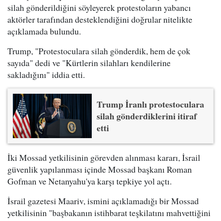
silah gönderildiğini söyleyerek protestoların yabancı
aktörler tarafından desteklendiğini doğrular nitelikte
açıklamada bulundu.
Trump, "Protestoculara silah gönderdik, hem de çok
sayıda" dedi ve "Kürtlerin silahları kendilerine
sakladığını" iddia etti.
Trump İranlı protestoculara
silah gönderdiklerini itiraf
etti
İki Mossad yetkilisinin görevden alınması kararı, İsrail
güvenlik yapılanması içinde Mossad başkanı Roman
Gofman ve Netanyahu'ya karşı tepkiye yol açtı.
İsrail gazetesi Maariv, ismini açıklamadığı bir Mossad
yetkilisinin "başbakanın istihbarat teşkilatını mahvettiğini