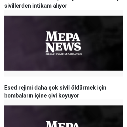
sivillerden intikam alıyor
Esed rejimi daha çok sivil öldürmek için
bombaların içine çivi koyuyor