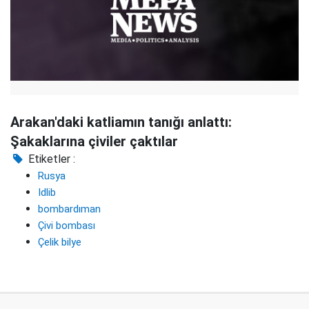
Arakan'daki katliamın tanığı anlattı:
Şakaklarına çiviler çaktılar
Etiketler :
Rusya
Idlib
bombardıman
Çivi bombası
Çelik bilye