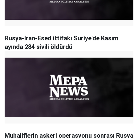
Rusya-İran-Esed ittifakı Suriye'de Kasım
ayında 284 sivili öldürdü
Muhaliflerin askeri operasyonu sonrası Rusya