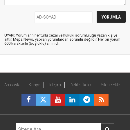
UYARI: Yorumların her türlü cezai ve hukuki sorumluluğu yazan kişiye
aittir. Mepa News, yapılan yorumlardan sorumlu değildir. Her bir yorum
600 karakterle (boşluklu) sınırlıdır.
Anasayfa
Künye
İletişim
Gizlilik İlkeleri
Sitene Ekle