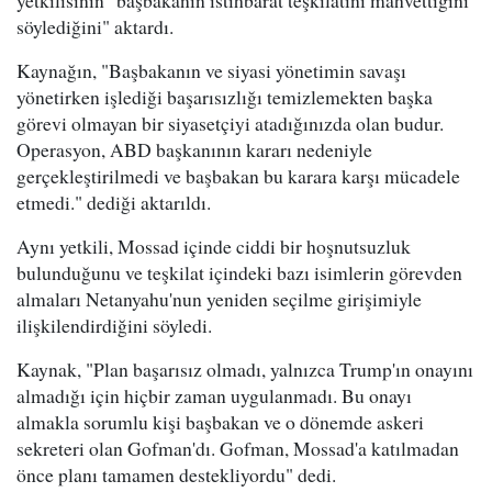
yetkilisinin "başbakanın istihbarat teşkilatını mahvettiğini
söylediğini" aktardı.
Kaynağın, "Başbakanın ve siyasi yönetimin savaşı
yönetirken işlediği başarısızlığı temizlemekten başka
görevi olmayan bir siyasetçiyi atadığınızda olan budur.
Operasyon, ABD başkanının kararı nedeniyle
gerçekleştirilmedi ve başbakan bu karara karşı mücadele
etmedi." dediği aktarıldı.
Aynı yetkili, Mossad içinde ciddi bir hoşnutsuzluk
bulunduğunu ve teşkilat içindeki bazı isimlerin görevden
almaları Netanyahu'nun yeniden seçilme girişimiyle
ilişkilendirdiğini söyledi.
Kaynak, "Plan başarısız olmadı, yalnızca Trump'ın onayını
almadığı için hiçbir zaman uygulanmadı. Bu onayı
almakla sorumlu kişi başbakan ve o dönemde askeri
sekreteri olan Gofman'dı. Gofman, Mossad'a katılmadan
önce planı tamamen destekliyordu" dedi.