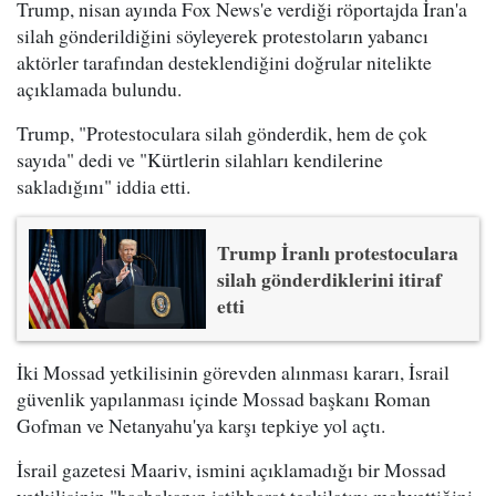
Trump, nisan ayında Fox News'e verdiği röportajda İran'a
silah gönderildiğini söyleyerek protestoların yabancı
aktörler tarafından desteklendiğini doğrular nitelikte
açıklamada bulundu.
Trump, "Protestoculara silah gönderdik, hem de çok
sayıda" dedi ve "Kürtlerin silahları kendilerine
sakladığını" iddia etti.
Trump İranlı protestoculara
silah gönderdiklerini itiraf
etti
İki Mossad yetkilisinin görevden alınması kararı, İsrail
güvenlik yapılanması içinde Mossad başkanı Roman
Gofman ve Netanyahu'ya karşı tepkiye yol açtı.
İsrail gazetesi Maariv, ismini açıklamadığı bir Mossad