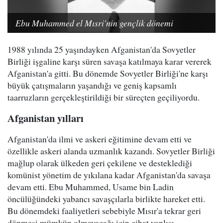
Ebu Muhammed el Mısri'nin gençlik dönemi
1988 yılında 25 yaşındayken Afganistan'da Sovyetler
Birliği işgaline karşı süren savaşa katılmaya karar vererek
Afganistan'a gitti. Bu dönemde Sovyetler Birliği'ne karşı
büyük çatışmaların yaşandığı ve geniş kapsamlı
taarruzların gerçekleştirildiği bir süreçten geçiliyordu.
Afganistan yılları
Afganistan'da ilmi ve askeri eğitimine devam etti ve
özellikle askeri alanda uzmanlık kazandı. Sovyetler Birliği
mağlup olarak ülkeden geri çekilene ve desteklediği
komünist yönetim de yıkılana kadar Afganistan'da savaşa
devam etti. Ebu Muhammed, Usame bin Ladin
öncülüğündeki yabancı savaşçılarla birlikte hareket etti.
Bu dönemdeki faaliyetleri sebebiyle Mısır'a tekrar geri
dönmesi mümkün olmayacağı için cihat yanlısı