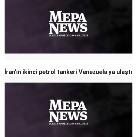
İran'ın ikinci petrol tankeri Venezuela'ya ulaştı