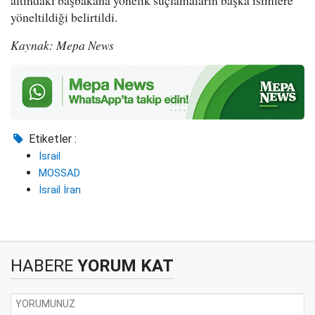
altındaki başbakana yönelik suçlamaların başka isimlere
yöneltildiği belirtildi.
Kaynak: Mepa News
Etiketler :
İsrail
MOSSAD
İsrail İran
HABERE
YORUM KAT