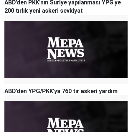
ABD'den PKK'nın Suriye yapılanması YPG'ye
200 tırlık yeni askeri sevkiyat
ABD'den YPG/PKK'ya 760 tır askeri yardım