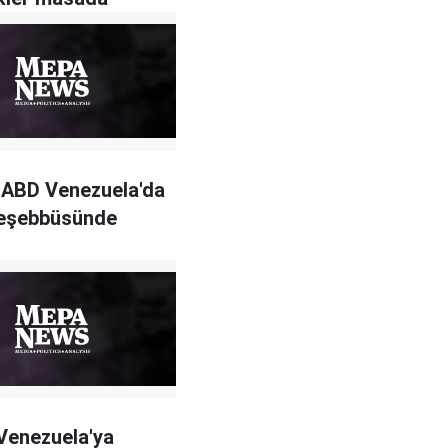
 ABD Venezuela'da
teşebbüsünde
u
Venezuela'ya