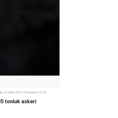
e:
25 Mart 2019 Pazartesi 10:55
35 tonluk askeri