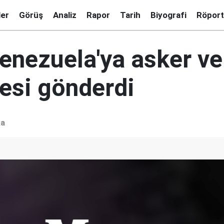
ler
Görüş
Analiz
Rapor
Tarih
Biyografi
Röport
enezuela'ya asker ve
si gönderdi
ka