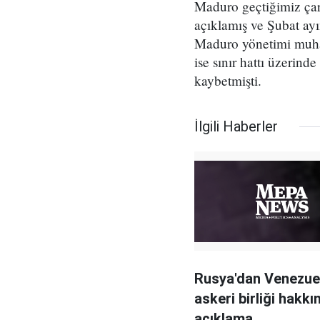
Maduro geçtiğimiz çar
açıklamış ve Şubat ay
Maduro yönetimi muhal
ise sınır hattı üzerind
kaybetmişti.
İlgili Haberler
Rusya'dan Venezuel
askeri birliği hakkı
açıklama