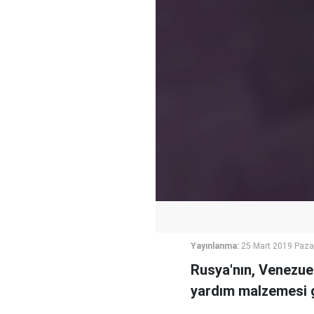
Yayınlanma:
25 Mart 2019 Paza
Rusya'nın, Venezuel
yardım malzemesi gö