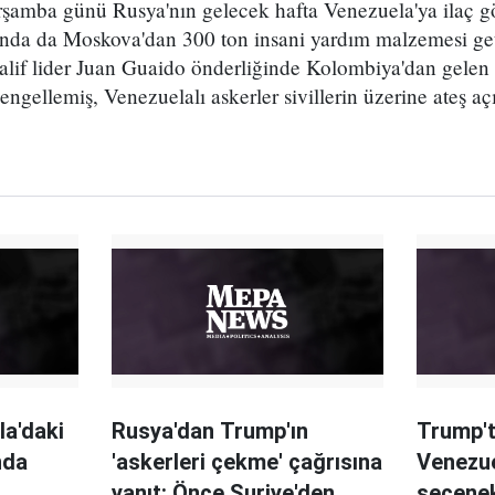
şamba günü Rusya'nın gelecek hafta Venezuela'ya ilaç g
ında da Moskova'dan 300 ton insani yardım malzemesi get
if lider Juan Guaido önderliğinde Kolombiya'dan gelen
e engellemiş, Venezuelalı askerler sivillerin üzerine ateş açı
a'daki
Rusya'dan Trump'ın
Trump't
nda
'askerleri çekme' çağrısına
Venezue
yanıt: Önce Suriye'den
seçene