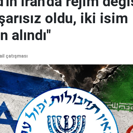
ın İran'da rejim deği
şarısız oldu, iki isim
 alındı"
ail çatışması