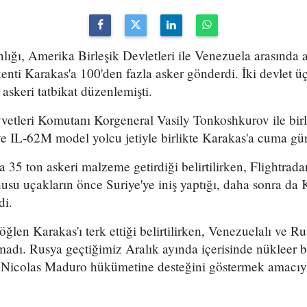
ğı, Amerika Birleşik Devletleri ile Venezuela arasında a
enti Karakas'a 100'den fazla asker gönderdi. İki devlet ü
 askeri tatbikat düzenlemişti.
vvetleri Komutanı Korgeneral Vasily Tonkoshkurov ile bi
ve IL-62M model yolcu jetiyle birlikte Karakas'a cuma gün
35 ton askeri malzeme getirdiği belirtilirken, Flightradar
nusu uçakların önce Suriye'ye iniş yaptığı, daha sonra da
di.
len Karakas'ı terk ettiği belirtilirken, Venezuelalı ve Ru
pmadı. Rusya geçtiğimiz Aralık ayında içerisinde nükleer 
Nicolas Maduro hükümetine desteğini göstermek amacıy