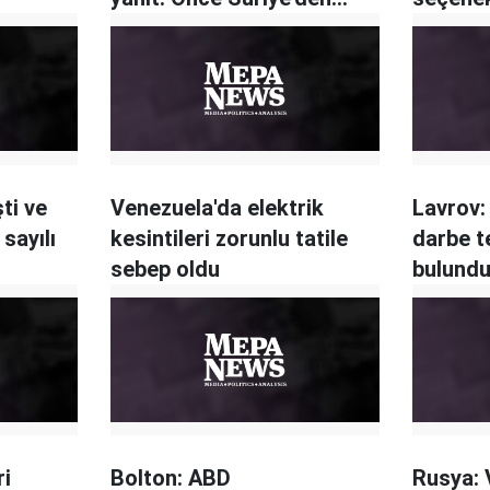
çekilin
ti ve
Venezuela'da elektrik
Lavrov:
sayılı
kesintileri zorunlu tatile
darbe 
sebep oldu
bulund
ri
Bolton: ABD
Rusya: 