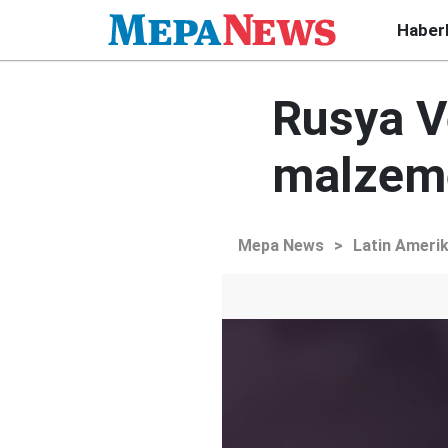
Haber
Rusya V
malzeme
Mepa News
>
Latin Ameri