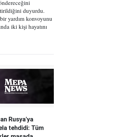
öndereceğini
irildiğini duyurdu.
 bir yardım konvoyunu
nda iki kişi hayatını
an Rusya'ya
la tehdidi: Tüm
kler masada