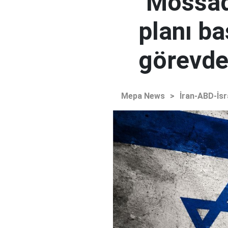
"Mossad'
planı ba
görevden
Mepa News
>
İran-ABD-İsr