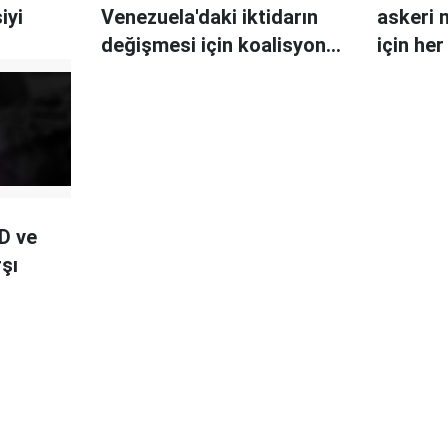
iyi
Venezuela'daki iktidarın
askeri
değişmesi için koalisyon
için her
kurmak istiyor
D ve
şı