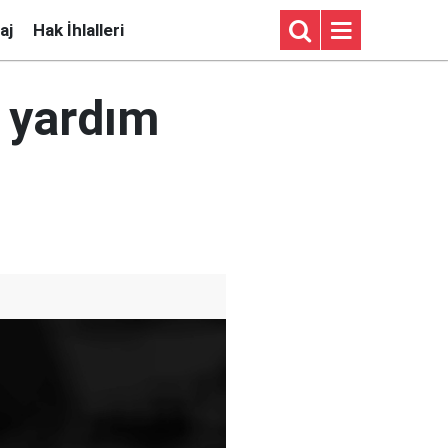
aj
Hak İhlalleri
 yardım