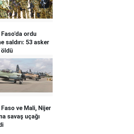
 Faso'da ordu
e saldırı: 53 asker
 öldü
 Faso ve Mali, Nijer
na savaş uçağı
di