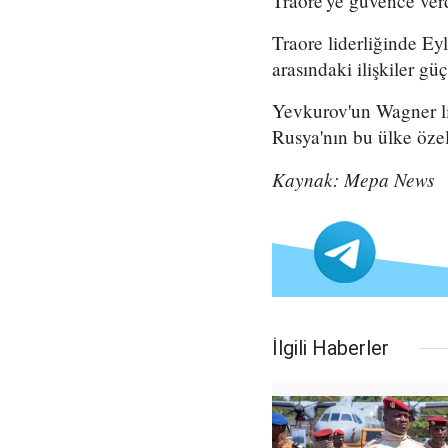
Traore'ye güvence verdi
Traore liderliğinde Ey
arasındaki ilişkiler güç
Yevkurov'un Wagner li
Rusya'nın bu ülke özel
Kaynak: Mepa News
İlgili Haberler