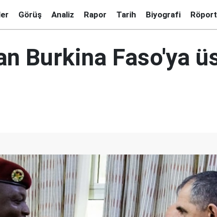
ler
Görüş
Analiz
Rapor
Tarih
Biyografi
Röport
an Burkina Faso'ya ü