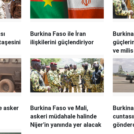
sı
Burkina Faso ile İran
Burkina
taşesini
ilişkilerini güçlendiriyor
güçlerin
ve milis
e asker
Burkina Faso ve Mali,
Burkina
askeri müdahale halinde
cuntası
Nijer'in yanında yer alacak
gönder