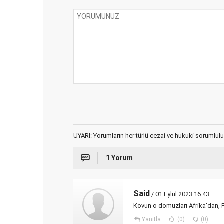
UYARI: Yorumların her türlü cezai ve hukuki sorumlulu
1 Yorum
Said
/ 01 Eylül 2023 16:43
Kovun o domuzları Afrika'dan, 
Yanıtla
(0)
(0)