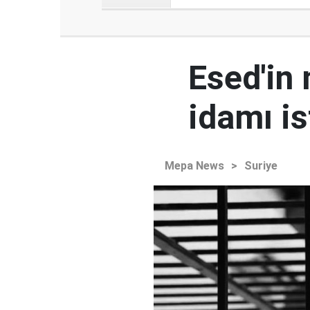
Esed'in
idamı is
Mepa News
>
Suriye