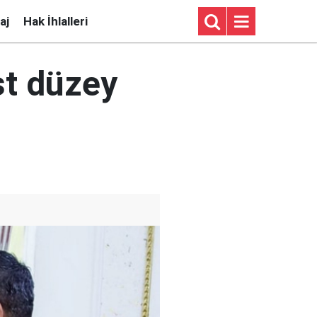
aj
Hak İhlalleri
st düzey