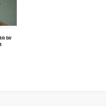
lı bir
t