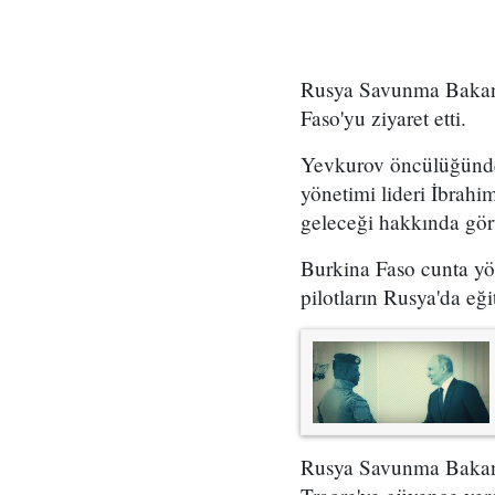
Rusya Savunma Bakan 
Faso'yu ziyaret etti.
Yevkurov öncülüğünde
yönetimi lideri İbrahi
geleceği hakkında gör
Burkina Faso cunta yö
pilotların Rusya'da eğit
Rusya Savunma Bakan 