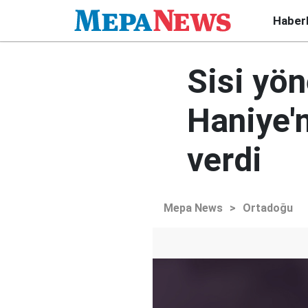
Haber
Sisi yö
Haniye'
verdi
Mepa News
>
Ortadoğu