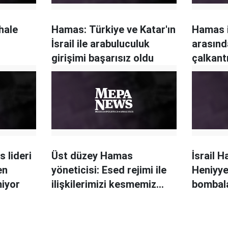
hale
Hamas: Türkiye ve Katar'ın
Hamas i
İsrail ile arabuluculuk
arasında
girişimi başarısız oldu
çalkantı
 lideri
Üst düzey Hamas
İsrail H
en
yöneticisi: Esed rejimi ile
Heniyye'
miyor
ilişkilerimizi kesmemiz
bombal
hataydı