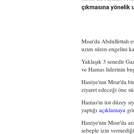
çıkmasına yönelik u
Mısır'da Abdulfettah e
uzun süren engelini ka
Yaklaşık 3 senedir Gaz
ve Hamas liderinin bu
Haniye'nın Mısır'da bi
ziyaret edeceği öne sü
Hamas'ın üst düzey si
yaptığı
açıklamaya
gör
Haniye'nin Mısır'da ar
sebeple izin vermediğ