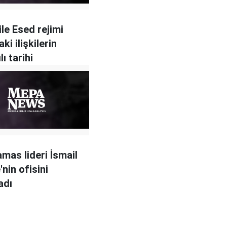
le Esed rejimi
ki ilişkilerin
lı tarihi
amas lideri İsmail
nin ofisini
adı