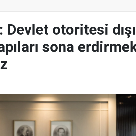
 Devlet otoritesi dış
yapıları sona erdirme
ız