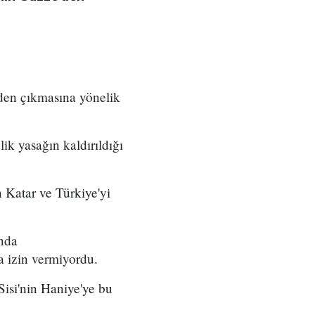
'den çıkmasına yönelik
ik yasağın kaldırıldığı
n Katar ve Türkiye'yi
ında
a izin vermiyordu.
Sisi'nin Haniye'ye bu