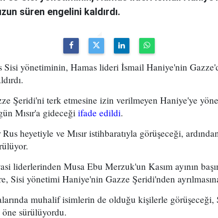
zun süren engelini kaldırdı.
s Sisi yönetiminin, Hamas lideri İsmail Haniye'nin Gazze
ldırdı.
ze Şeridi'ni terk etmesine izin verilmeyen Haniye'ye yönel
gün Mısır'a gideceği
ifade edildi
.
r Rus heyetiyle ve Mısır istihbaratıyla görüşeceği, ardında
rülüyor.
yasi liderlerinden Musa Ebu Merzuk'un Kasım ayının baş
e, Sisi yönetimi Haniye'nin Gazze Şeridi'nden ayrılmasın
alarında muhalif isimlerin de olduğu kişilerle görüşeceği, 
i öne sürülüyordu.