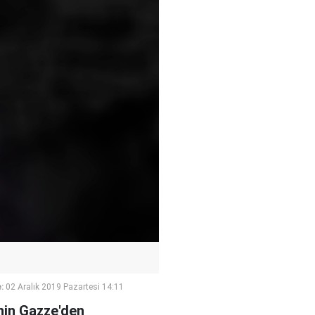
:
02 Aralık 2019 Pazartesi 14:11
'nin Gazze'den