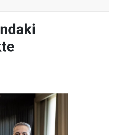
ındaki
kte