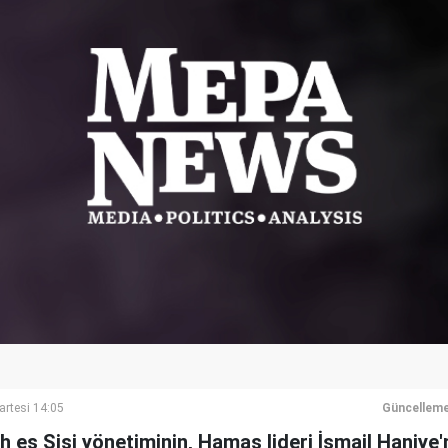
artesi 14:05
Güncelleme
h es Sisi yönetiminin, Hamas lideri İsmail Haniye