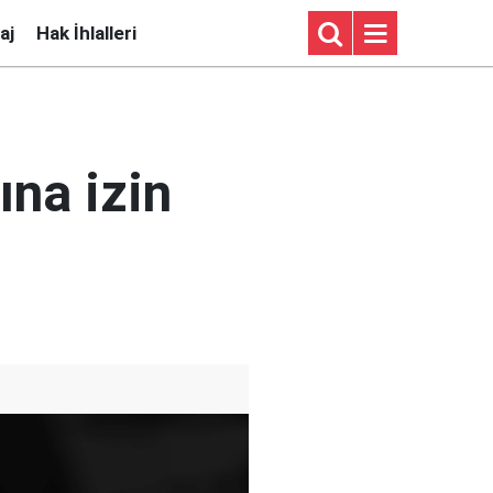
aj
Hak İhlalleri
na izin