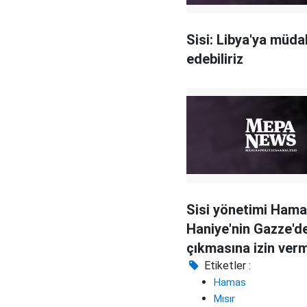
Sisi: Libya'ya müda
edebiliriz
Sisi yönetimi Hamas
Haniye'nin Gazze'd
çıkmasına izin ver
Etiketler :
Hamas
Mısır