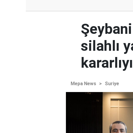
Şeybani:
silahlı 
kararlıy
Mepa News
>
Suriye