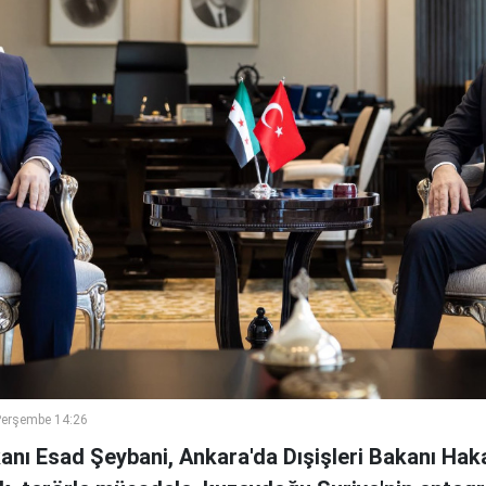
Perşembe 14:26
kanı Esad Şeybani, Ankara'da Dışişleri Bakanı Haka