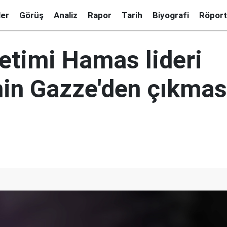
ler
Görüş
Analiz
Rapor
Tarih
Biyografi
Röport
netimi Hamas lideri
nin Gazze'den çıkması