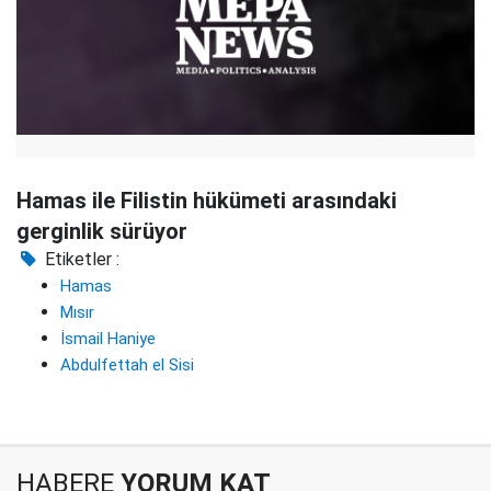
Hamas ile Filistin hükümeti arasındaki
gerginlik sürüyor
Etiketler :
Hamas
Mısır
İsmail Haniye
Abdulfettah el Sisi
HABERE
YORUM KAT