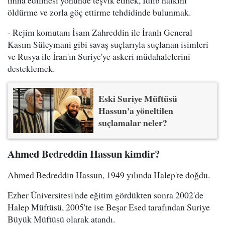
imha edilmesi yönünde teşvik etmek, İdlib halkını
öldürme ve zorla göç ettirme tehdidinde bulunmak.
- Rejim komutanı İsam Zahreddin ile İranlı General
Kasım Süleymani gibi savaş suçlarıyla suçlanan isimleri
ve Rusya ile İran'ın Suriye'ye askeri müdahalelerini
desteklemek.
Eski Suriye Müftüsü
Hassun'a yöneltilen
suçlamalar neler?
Ahmed Bedreddin Hassun kimdir?
Ahmed Bedreddin Hassun, 1949 yılında Halep'te doğdu.
Ezher Üniversitesi'nde eğitim gördükten sonra 2002'de
Halep Müftüsü, 2005'te ise Beşar Esed tarafından Suriye
Büyük Müftüsü olarak atandı.