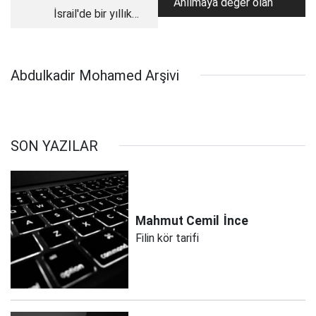
Anılmaya değer olan
İsrail'de bir yıllık
Bennett hükümeti
dağılmanın eşiğinde
Abdulkadir Mohamed Arşivi
SON YAZILAR
Mahmut Cemil
İnce
Filin kör tarifi