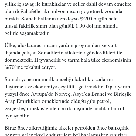
yıllık iç savaş ile kuraklıklar ve seller dahil devam etmekte
olan doğal afetler iki milyon insanı göç etmek zorunda
bıraktı. Somali halkının neredeyse %70'i bugün hala
ulusal fakirlik sınırı olan günlük 1.90 doların altında
gelirle yaşamaktadır.
Ülke, uluslararası insani yardım programları ve yurt
dışında çalışan Somalilerin ailelerine gönderdikleri ile
dönmektedir. Hayvancılık ve tarım hala ülke ekonomisinin
%70’ine tekabül ediyor.
Somali yönetiminin ilk önceliği fakirlik oranlarını
düşürmek ve ekonomiye çeşitlilik getirmektir. Tıpkı yarım
yüzyıl önce Avrupa’da Norveç, Asya’da Brunei ve Birleşik
Arap Emirlikleri örneklerinde olduğu gibi petrol,
gerçekleştirmek istenilen bu dönüşümde anahtar bir rol
oynayabilir.
Biraz önce zikrettiğimiz ülkeler petrolden önce balıkçılık
benzeri geleneksel endüstrilere bel bağlamışken sınırları