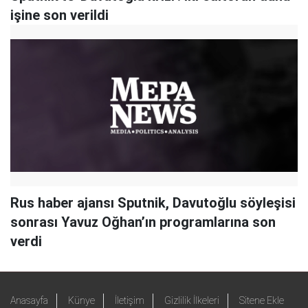
işine son verildi
Rus haber ajansı Sputnik, Davutoğlu söyleşisi
sonrası Yavuz Oğhan’ın programlarına son
verdi
Anasayfa
Künye
İletişim
Gizlilik İlkeleri
Sitene Ekle