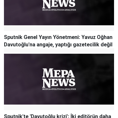
Sputnik Genel Yayın Yönetmeni: Yavuz Oğhan
Davutoğlu'na angaje, yaptığı gazetecilik değil
Sputnik'te 'Davutoğlu krizi': İki editörün daha