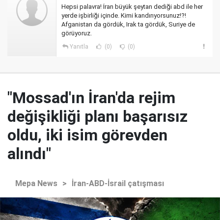
Hepsi palavra! İran büyük şeytan dediği abd ile her
yerde işbirliği içinde. Kimi kandırıyorsunuz!?!
Afganistan da gördük, Irak ta gördük, Suriye de
görüyoruz.
Yanıtla
(0)
(0)
"Mossad'ın İran'da rejim
değişikliği planı başarısız
oldu, iki isim görevden
alındı"
Mepa News
>
İran-ABD-İsrail çatışması