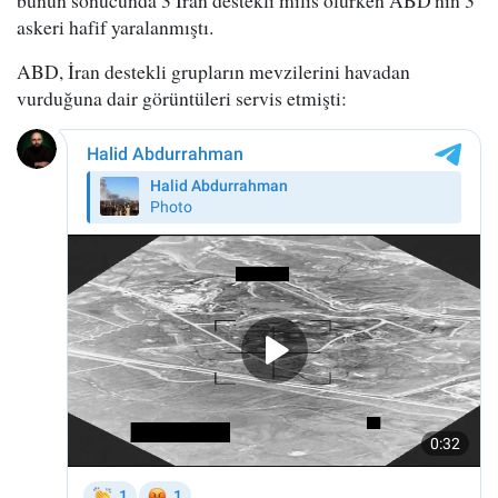
bunun sonucunda 3 İran destekli milis ölürken ABD'nin 3
askeri hafif yaralanmıştı.
ABD, İran destekli grupların mevzilerini havadan
vurduğuna dair görüntüleri servis etmişti: