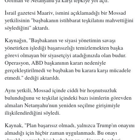
Gofman ve Netanyahu'ya karşı tepkiye yol açtı.
İsrail gazetesi Maariv, ismini açıklamadığı bir Mossad
yetkilisinin "başbakanın istihbarat teşkilatını mahvettiğini
söylediğini" aktardı.
Kaynağın, "Başbakanın ve siyasi yönetimin savaşı
yönetirken işlediği başarısızlığı temizlemekten başka
görevi olmayan bir siyasetçiyi atadığınızda olan budur.
Operasyon, ABD başkanının kararı nedeniyle
gerçekleştirilmedi ve başbakan bu karara karşı mücadele
etmedi." dediği aktarıldı.
Aynı yetkili, Mossad içinde ciddi bir hoşnutsuzluk
bulunduğunu ve teşkilat içindeki bazı isimlerin görevden
almaları Netanyahu'nun yeniden seçilme girişimiyle
ilişkilendirdiğini söyledi.
Kaynak, "Plan başarısız olmadı, yalnızca Trump'ın onayını
almadığı için hiçbir zaman uygulanmadı. Bu onayı