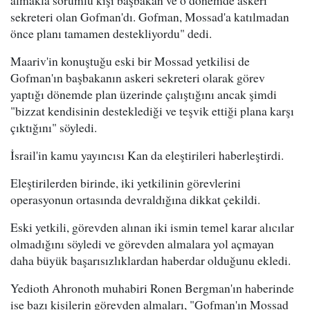
almakla sorumlu kişi başbakan ve o dönemde askeri
sekreteri olan Gofman'dı. Gofman, Mossad'a katılmadan
önce planı tamamen destekliyordu" dedi.
Maariv'in konuştuğu eski bir Mossad yetkilisi de
Gofman'ın başbakanın askeri sekreteri olarak görev
yaptığı dönemde plan üzerinde çalıştığını ancak şimdi
"bizzat kendisinin desteklediği ve teşvik ettiği plana karşı
çıktığını" söyledi.
İsrail'in kamu yayıncısı Kan da eleştirileri haberleştirdi.
Eleştirilerden birinde, iki yetkilinin görevlerini
operasyonun ortasında devraldığına dikkat çekildi.
Eski yetkili, görevden alınan iki ismin temel karar alıcılar
olmadığını söyledi ve görevden almalara yol açmayan
daha büyük başarısızlıklardan haberdar olduğunu ekledi.
Yedioth Ahronoth muhabiri Ronen Bergman'ın haberinde
ise bazı kişilerin görevden almaları, "Gofman'ın Mossad