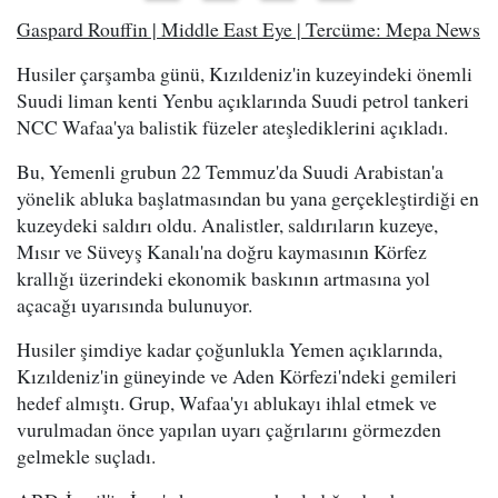
Gaspard Rouffin | Middle East Eye | Tercüme: Mepa News
Husiler çarşamba günü, Kızıldeniz'in kuzeyindeki önemli
Suudi liman kenti Yenbu açıklarında Suudi petrol tankeri
NCC Wafaa'ya balistik füzeler ateşlediklerini açıkladı.
Bu, Yemenli grubun 22 Temmuz'da Suudi Arabistan'a
yönelik abluka başlatmasından bu yana gerçekleştirdiği en
kuzeydeki saldırı oldu. Analistler, saldırıların kuzeye,
Mısır ve Süveyş Kanalı'na doğru kaymasının Körfez
krallığı üzerindeki ekonomik baskının artmasına yol
açacağı uyarısında bulunuyor.
Husiler şimdiye kadar çoğunlukla Yemen açıklarında,
Kızıldeniz'in güneyinde ve Aden Körfezi'ndeki gemileri
hedef almıştı. Grup, Wafaa'yı ablukayı ihlal etmek ve
vurulmadan önce yapılan uyarı çağrılarını görmezden
gelmekle suçladı.