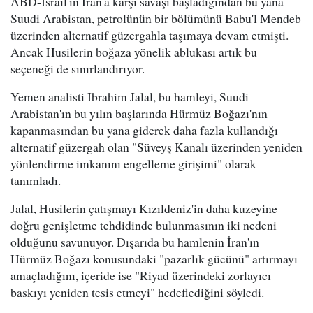
ABD-İsrail'in İran'a karşı savaşı başladığından bu yana
Suudi Arabistan, petrolünün bir bölümünü Babu'l Mendeb
üzerinden alternatif güzergahla taşımaya devam etmişti.
Ancak Husilerin boğaza yönelik ablukası artık bu
seçeneği de sınırlandırıyor.
Yemen analisti Ibrahim Jalal, bu hamleyi, Suudi
Arabistan'ın bu yılın başlarında Hürmüz Boğazı'nın
kapanmasından bu yana giderek daha fazla kullandığı
alternatif güzergah olan "Süveyş Kanalı üzerinden yeniden
yönlendirme imkanını engelleme girişimi" olarak
tanımladı.
Jalal, Husilerin çatışmayı Kızıldeniz'in daha kuzeyine
doğru genişletme tehdidinde bulunmasının iki nedeni
olduğunu savunuyor. Dışarıda bu hamlenin İran'ın
Hürmüz Boğazı konusundaki "pazarlık gücünü" artırmayı
amaçladığını, içeride ise "Riyad üzerindeki zorlayıcı
baskıyı yeniden tesis etmeyi" hedeflediğini söyledi.