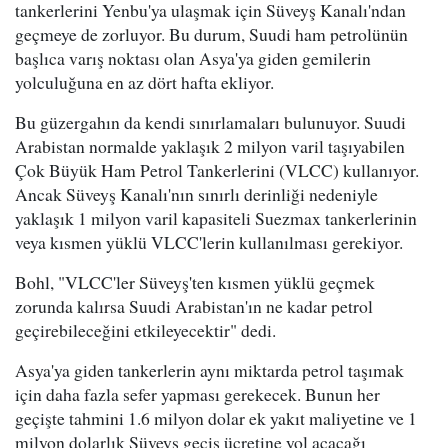
tankerlerini Yenbu'ya ulaşmak için Süveyş Kanalı'ndan
geçmeye de zorluyor. Bu durum, Suudi ham petrolünün
başlıca varış noktası olan Asya'ya giden gemilerin
yolculuğuna en az dört hafta ekliyor.
Bu güzergahın da kendi sınırlamaları bulunuyor. Suudi
Arabistan normalde yaklaşık 2 milyon varil taşıyabilen
Çok Büyük Ham Petrol Tankerlerini (VLCC) kullanıyor.
Ancak Süveyş Kanalı'nın sınırlı derinliği nedeniyle
yaklaşık 1 milyon varil kapasiteli Suezmax tankerlerinin
veya kısmen yüklü VLCC'lerin kullanılması gerekiyor.
Bohl, "VLCC'ler Süveyş'ten kısmen yüklü geçmek
zorunda kalırsa Suudi Arabistan'ın ne kadar petrol
geçirebileceğini etkileyecektir" dedi.
Asya'ya giden tankerlerin aynı miktarda petrol taşımak
için daha fazla sefer yapması gerekecek. Bunun her
geçişte tahmini 1.6 milyon dolar ek yakıt maliyetine ve 1
milyon dolarlık Süveyş geçiş ücretine yol açacağı