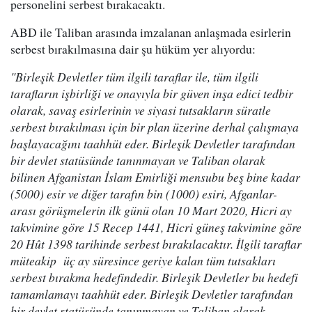
personelini serbest bırakacaktı.
ABD ile Taliban arasında imzalanan anlaşmada esirlerin
serbest bırakılmasına dair şu hüküm yer alıyordu:
"Birleşik Devletler tüm ilgili taraflar ile, tüm ilgili
tarafların işbirliği ve onayıyla bir güven inşa edici tedbir
olarak, savaş esirlerinin ve siyasi tutsakların süratle
serbest bırakılması için bir plan üzerine derhal çalışmaya
başlayacağını taahhüt eder. Birleşik Devletler tarafından
bir devlet statüsünde tanınmayan ve Taliban olarak
bilinen Afganistan İslam Emirliği mensubu beş bine kadar
(5000) esir ve diğer tarafın bin (1000) esiri, Afganlar-
arası görüşmelerin ilk günü olan 10 Mart 2020, Hicri ay
takvimine göre 15 Recep 1441, Hicri güneş takvimine göre
20 Hût 1398 tarihinde serbest bırakılacaktır. İlgili taraflar
müteakip üç ay süresince geriye kalan tüm tutsakları
serbest bırakma hedefindedir. Birleşik Devletler bu hedefi
tamamlamayı taahhüt eder. Birleşik Devletler tarafından
bir devlet statüsünde tanınmayan ve Taliban olarak