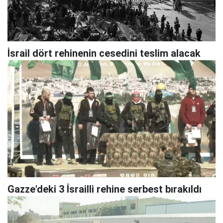
İsrail dört rehinenin cesedini teslim alacak
Gazze'deki 3 İsrailli rehine serbest bırakıldı