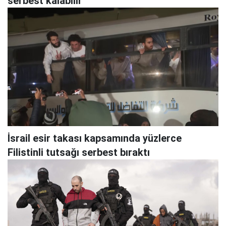
serbest kalabilir"
İsrail esir takası kapsamında yüzlerce
Filistinli tutsağı serbest bıraktı