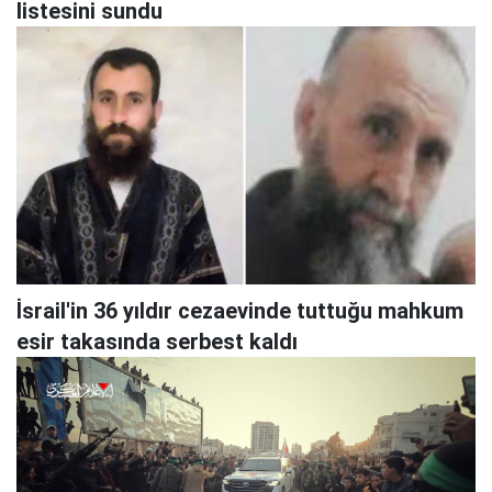
listesini sundu
İsrail'in 36 yıldır cezaevinde tuttuğu mahkum
esir takasında serbest kaldı