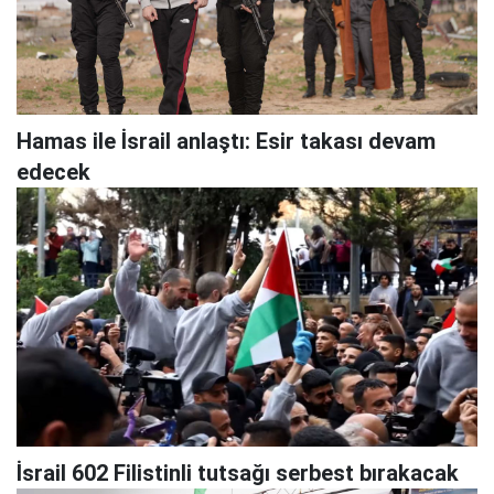
Hamas ile İsrail anlaştı: Esir takası devam
edecek
İsrail 602 Filistinli tutsağı serbest bırakacak