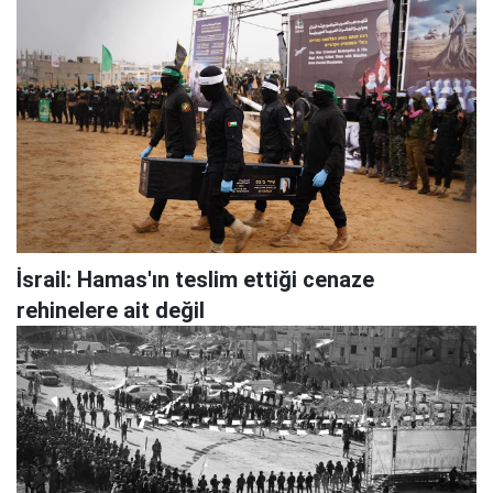
İsrail: Hamas'ın teslim ettiği cenaze
rehinelere ait değil