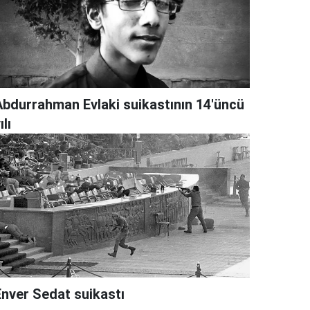
Abdurrahman Evlaki suikastının 14'üncü
ılı
Enver Sedat suikastı