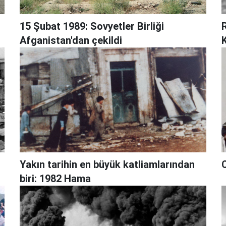
15 Şubat 1989: Sovyetler Birliği
Afganistan'dan çekildi
K
Yakın tarihin en büyük katliamlarından
C
biri: 1982 Hama