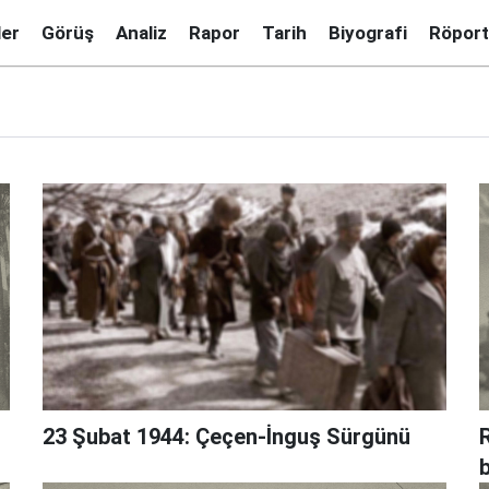
ler
Görüş
Analiz
Rapor
Tarih
Biyografi
Röport
23 Şubat 1944: Çeçen-İnguş Sürgünü