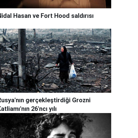
Nidal Hasan ve Fort Hood saldırısı
Rusya'nın gerçekleştirdiği Grozni
atliamı'nın 26'ncı yılı