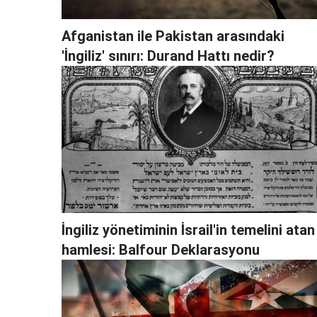
Afganistan ile Pakistan arasındaki
'İngiliz' sınırı: Durand Hattı nedir?
İngiliz yönetiminin İsrail'in temelini atan
hamlesi: Balfour Deklarasyonu