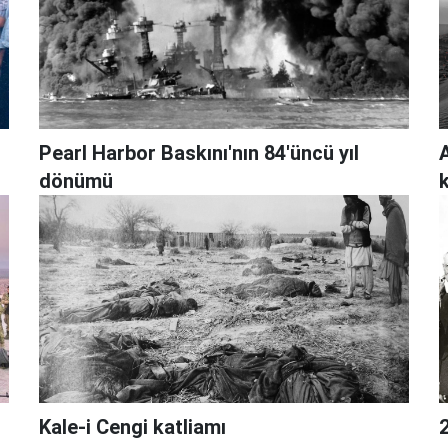
Pearl Harbor Baskını'nın 84'üncü yıl
dönümü
k
Kale-i Cengi katliamı