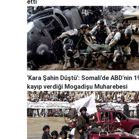
etti
'Kara Şahin Düştü': Somali'de ABD'nin 1
kayıp verdiği Mogadişu Muharebesi