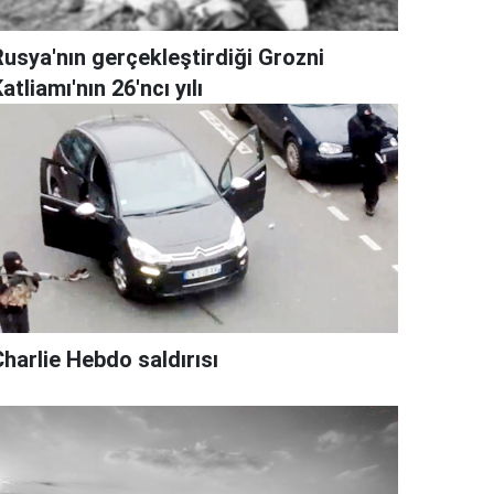
Rusya'nın gerçekleştirdiği Grozni
atliamı'nın 26'ncı yılı
harlie Hebdo saldırısı