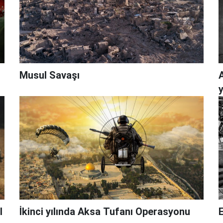
Musul Savaşı
y
l
İkinci yılında Aksa Tufanı Operasyonu