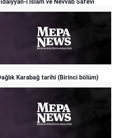
Fidaiyyan-ı İslam ve Nevvab Safevi
ağlık Karabağ tarihi (Birinci bölüm)