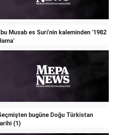
Ebu Musab es Suri'nin kaleminden '1982
Hama'
Geçmişten bugüne Doğu Türkistan
arihi (1)