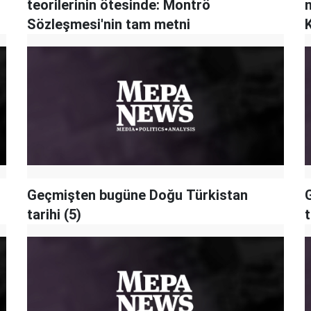
teorilerinin ötesinde: Montrö
n
Sözleşmesi'nin tam metni
Geçmişten bugüne Doğu Türkistan
tarihi (5)
t