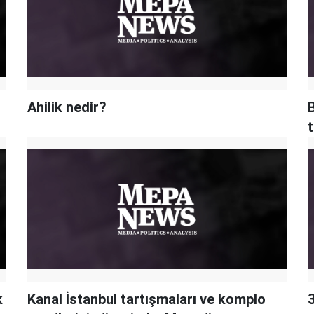
Ahilik nedir?
B
t
k
Kanal İstanbul tartışmaları ve komplo
3