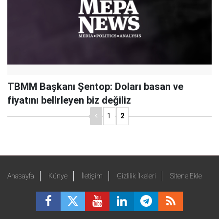
TBMM Başkanı Şentop: Doları basan ve
fiyatını belirleyen biz değiliz
1
2
Anasayfa
Künye
İletişim
Gizlilik İlkeleri
Sitene Ekle