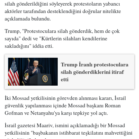
silah gönderildiğini söyleyerek protestoların yabancı
aktörler tarafından desteklendiğini doğrular nitelikte
açıklamada bulundu.
Trump, "Protestoculara silah gönderdik, hem de çok
sayıda" dedi ve "Kürtlerin silahları kendilerine
sakladığını" iddia etti.
Trump İranlı protestoculara
silah gönderdiklerini itiraf
etti
İki Mossad yetkilisinin görevden alınması kararı, İsrail
güvenlik yapılanması içinde Mossad başkanı Roman
Gofman ve Netanyahu'ya karşı tepkiye yol açtı.
İsrail gazetesi Maariv, ismini açıklamadığı bir Mossad
yetkilisinin "başbakanın istihbarat teşkilatını mahvettiğini