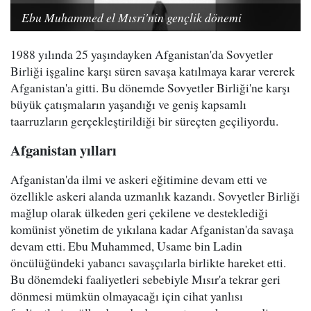
Ebu Muhammed el Mısri'nin gençlik dönemi
1988 yılında 25 yaşındayken Afganistan'da Sovyetler
Birliği işgaline karşı süren savaşa katılmaya karar vererek
Afganistan'a gitti. Bu dönemde Sovyetler Birliği'ne karşı
büyük çatışmaların yaşandığı ve geniş kapsamlı
taarruzların gerçekleştirildiği bir süreçten geçiliyordu.
Afganistan yılları
Afganistan'da ilmi ve askeri eğitimine devam etti ve
özellikle askeri alanda uzmanlık kazandı. Sovyetler Birliği
mağlup olarak ülkeden geri çekilene ve desteklediği
komünist yönetim de yıkılana kadar Afganistan'da savaşa
devam etti. Ebu Muhammed, Usame bin Ladin
öncülüğündeki yabancı savaşçılarla birlikte hareket etti.
Bu dönemdeki faaliyetleri sebebiyle Mısır'a tekrar geri
dönmesi mümkün olmayacağı için cihat yanlısı