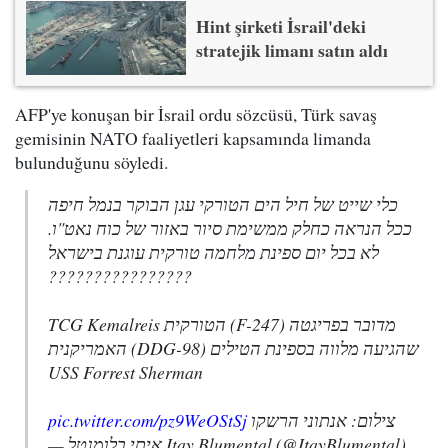
Hint şirketi İsrail'deki
stratejik limanı satın aldı
AFP'ye konuşan bir İsrail ordu sözcüsü, Türk savaş
gemisinin NATO faaliyetleri kapsamında limanda
bulunduğunu söyledi.
כלי שייט של חיל הים הטורקי עגן הבוקר בנמל חיפה
ככל הנראה כחלק ממשימת סיור באזור של כוח נאט"ו.
לא בכל יום ספינת מלחמה טורקית עוגנת בישראל
????????????????
מדובר בפריגטה (F-247) הטורקית TCG Kemalreis
שהגיעה מלווה בספינת הטילים (DDG-98) האמריקנית
USS Forrest Sherman
pic.twitter.com/pz9WeOStSj
צילום: אנתוני הרשקו
— איתי בלומנטל Itay Blumental (@ItayBlumental)