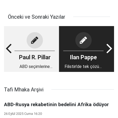
Önceki ve Sonraki Yazılar
Paul R. Pillar
Ilan Pappe
ABD seçimlerine
Filistin'de tek çözüm
yönelik dış
Siyonizm'in kökünün
müdahaleler neden
kazınmasıdır
artıyor?
Tafi Mhaka Arşivi
ABD-Rusya rekabetinin bedelini Afrika ödüyor
26 Eylül 2025 Cuma 16:20