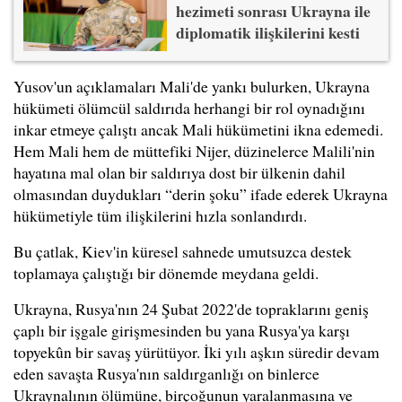
hezimeti sonrası Ukrayna ile
diplomatik ilişkilerini kesti
Yusov'un açıklamaları Mali'de yankı bulurken, Ukrayna
hükümeti ölümcül saldırıda herhangi bir rol oynadığını
inkar etmeye çalıştı ancak Mali hükümetini ikna edemedi.
Hem Mali hem de müttefiki Nijer, düzinelerce Malili'nin
hayatına mal olan bir saldırıya dost bir ülkenin dahil
olmasından duydukları “derin şoku” ifade ederek Ukrayna
hükümetiyle tüm ilişkilerini hızla sonlandırdı.
Bu çatlak, Kiev'in küresel sahnede umutsuzca destek
toplamaya çalıştığı bir dönemde meydana geldi.
Ukrayna, Rusya'nın 24 Şubat 2022'de topraklarını geniş
çaplı bir işgale girişmesinden bu yana Rusya'ya karşı
topyekûn bir savaş yürütüyor. İki yılı aşkın süredir devam
eden savaşta Rusya'nın saldırganlığı on binlerce
Ukraynalının ölümüne, birçoğunun yaralanmasına ve