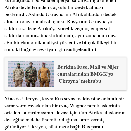
kuruluşundan bu yana emperyal saldırganlığa direnen
Afrika devletlerinden coşkulu bir destek alması
beklenirdi. Aslında Ukrayna'nın Afrikalılardan destek
alması kolay olmalıydı çünkü Rusya'nın Ukrayna'ya
saldırısı sadece Afrika'ya yönelik geçmiş emperyal
saldırıları anımsatmakla kalmadı, aynı zamanda kıtaya
ağır bir ekonomik maliyet yükledi ve birçok ülkeyi bir
sonraki buğday sevkiyatı için endişelendirdi.
Burkina Faso, Mali ve Nijer
cuntalarından BMGK'ya
'Ukrayna' mektubu
Yine de Ukrayna, kaybı Rus savaş makinesine anlamlı bir
zarar vermeyecek olan bir avuç Wagner paralı askerinin
ortadan kaldırılmasının, davası için tüm Afrika uluslarının
desteğinden daha önemli olduğuna karar vermiş
görünüyor. Ukrayna, hükümete bağlı Rus paralı