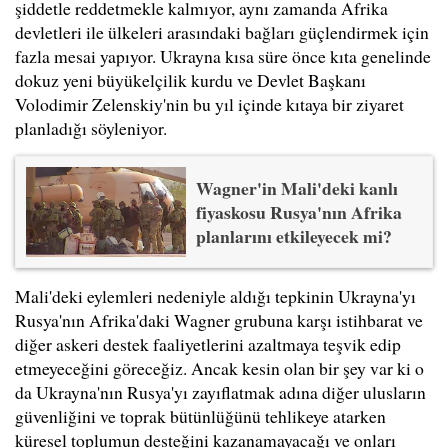
şiddetle reddetmekle kalmıyor, aynı zamanda Afrika
devletleri ile ülkeleri arasındaki bağları güçlendirmek için
fazla mesai yapıyor. Ukrayna kısa süre önce kıta genelinde
dokuz yeni büyükelçilik kurdu ve Devlet Başkanı
Volodimir Zelenskiy'nin bu yıl içinde kıtaya bir ziyaret
planladığı söyleniyor.
Wagner'in Mali'deki kanlı
fiyaskosu Rusya'nın Afrika
planlarını etkileyecek mi?
Mali'deki eylemleri nedeniyle aldığı tepkinin Ukrayna'yı
Rusya'nın Afrika'daki Wagner grubuna karşı istihbarat ve
diğer askeri destek faaliyetlerini azaltmaya teşvik edip
etmeyeceğini göreceğiz. Ancak kesin olan bir şey var ki o
da Ukrayna'nın Rusya'yı zayıflatmak adına diğer ulusların
güvenliğini ve toprak bütünlüğünü tehlikeye atarken
küresel toplumun desteğini kazanamayacağı ve onları