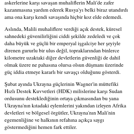
askerlerine karşı savaşan muhaliflerin Mali'de zafer
kazanmasına yardım ederek Rusya'yı belki biraz utandırdı
ama ona karşı kendi savaşında hiçbir koz elde edemedi.
Aslında, Malili muhaliflere verdiği açık destek, küresel
sahnedeki güvenilirliğini ciddi şekilde zedeledi ve çok
daha büyük ve güçlü bir emperyal işgalciye her şeyiyle
direnen gururlu bir ulus değil, topraklarından binlerce
kilometre uzaktaki diğer devletlerin güvenliği de dahil
olmak üzere ne pahasına olursa olsun düşmanı üzerinde
güç iddia etmeye kararlı bir savaşçı olduğunu gösterdi.
Şubat ayında Ukrayna güçlerinin Wagner'in müttefiki
Hızlı Destek Kuvvetleri (HDK) milislerine karşı Sudan
ordusunu desteklediğinin ortaya çıkmasından bu yana
Ukrayna'nın kıtadaki eylemlerini yakından izleyen Afrika
devletleri ve bölgesel örgütler, Ukrayna'nın Mali'nin
egemenliğine ve halkının refahına açıkça saygı
göstermediğini hemen fark ettiler.