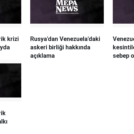
ik krizi
Rusya'dan Venezuela'daki
Venezue
ayda
askeri birliği hakkında
kesintil
açıklama
sebep o
rik
lkı