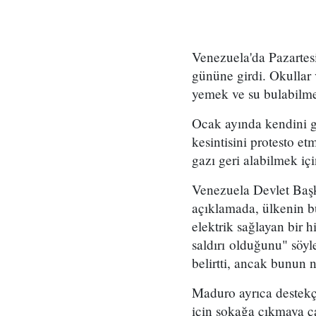
Venezuela'da Pazartesi
gününe girdi. Okullar v
yemek ve su bulabilme
Ocak ayında kendini g
kesintisini protesto e
gazı geri alabilmek içi
Venezuela Devlet Baş
açıklamada, ülkenin b
elektrik sağlayan bir h
saldırı olduğunu" söyl
belirtti, ancak bunun n
Maduro ayrıca destekçi
için sokağa çıkmaya ça