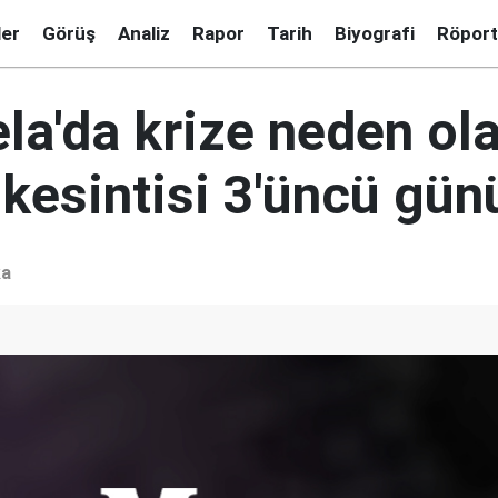
ler
Görüş
Analiz
Rapor
Tarih
Biyografi
Röport
la'da krize neden ol
 kesintisi 3'üncü gü
ka