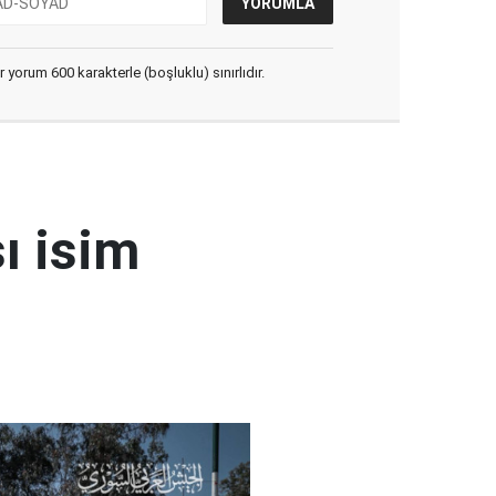
yorum 600 karakterle (boşluklu) sınırlıdır.
ı isim