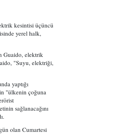
ektrik kesintisi üçüncü
isinde yerel halk,
n Guaido, elektrik
ido, "Suyu, elektriği,
nda yaptığı
nin "ülkenin çoğuna
rörist
etinin sağlanacağını
ı.
 gün olan Cumartesi