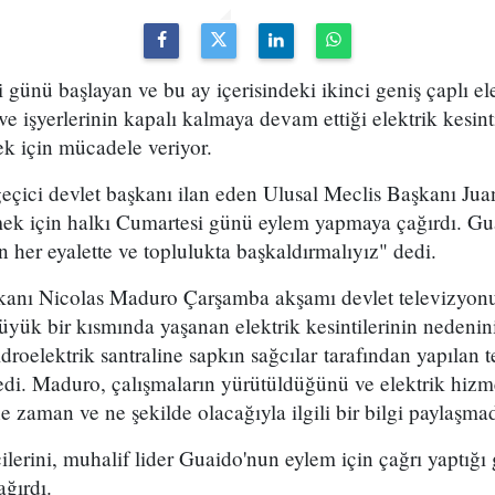
 günü başlayan ve bu ay içerisindeki ikinci geniş çaplı el
e işyerlerinin kapalı kalmaya devam ettiği elektrik kesint
k için mücadele veriyor.
eçici devlet başkanı ilan eden Ulusal Meclis Başkanı Jua
tmek için halkı Cumartesi günü eylem yapmaya çağırdı. Gua
n her eyalette ve toplulukta başkaldırmalıyız" dedi.
kanı Nicolas Maduro Çarşamba akşamı devlet televizyonu
üyük bir kısmında yaşanan elektrik kesintilerinin nedeni
idroelektrik santraline sapkın sağcılar tarafından yapılan te
edi. Maduro, çalışmaların yürütüldüğünü ve elektrik hizm
e zaman ve ne şekilde olacağıyla ilgili bir bilgi paylaşmad
lerini, muhalif lider Guaido'nun eylem için çağrı yaptığı
ğırdı.