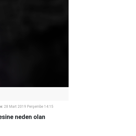
e:
28 Mart 2019 Perşembe 14:15
esine neden olan