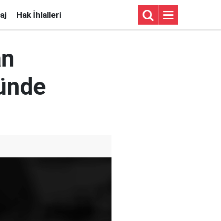
aj
Hak İhlalleri
an
nünde