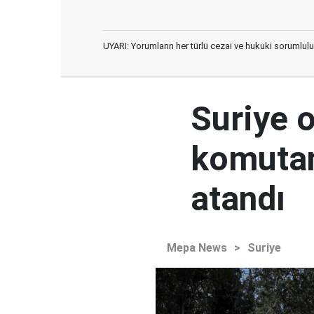
UYARI: Yorumların her türlü cezai ve hukuki sorumlulu
Suriye 
komutan
atandı
Mepa News
>
Suriye