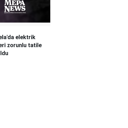
la'da elektrik
eri zorunlu tatile
ldu