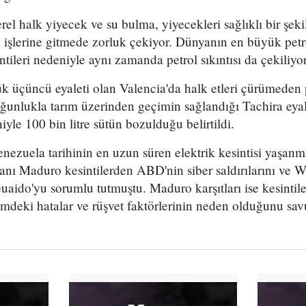
erel halk yiyecek ve su bulma, yiyecekleri sağlıklı bir şek
 işlerine gitmede zorluk çekiyor. Dünyanın en büyük petro
ntileri nedeniyle aynı zamanda petrol sıkıntısı da çekiliyor
k üçüncü eyaleti olan Valencia'da halk etleri çürümeden 
ğunlukla tarım üzerinden geçimin sağlandığı Tachira eyal
niyle 100 bin litre sütün bozulduğu belirtildi.
nezuela tarihinin en uzun süren elektrik kesintisi yaşanmış
nı Maduro kesintilerden ABD'nin siber saldırılarını ve W
Guaido'yu sorumlu tutmuştu. Maduro karşıtları ise kesintile
timdeki hatalar ve rüşvet faktörlerinin neden olduğunu sa