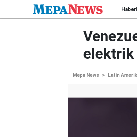
Haber
Venezue
elektrik
Mepa News
>
Latin Ameri