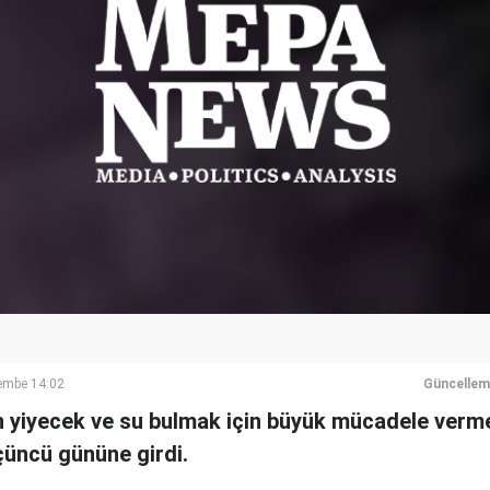
embe 14:02
Güncellem
n yiyecek ve su bulmak için büyük mücadele verm
üçüncü gününe girdi.