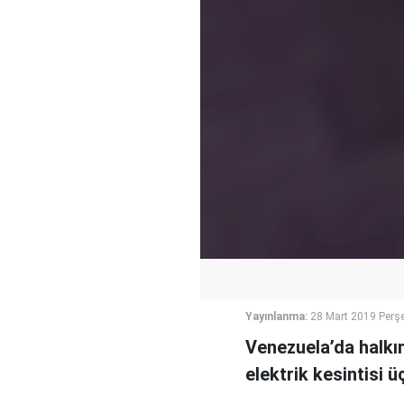
Yayınlanma:
28 Mart 2019 Perş
Venezuela’da halkı
elektrik kesintisi 