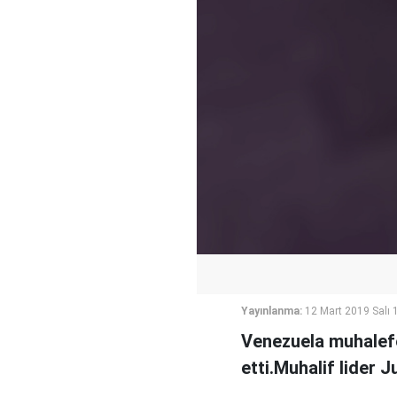
Yayınlanma:
12 Mart 2019 Salı 
Venezuela muhalefet
etti.Muhalif lider 