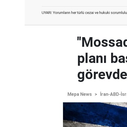
UYARI: Yorumların her türlü cezai ve hukuki sorumlulu
"Mossad'
planı ba
görevden
Mepa News
>
İran-ABD-İsr