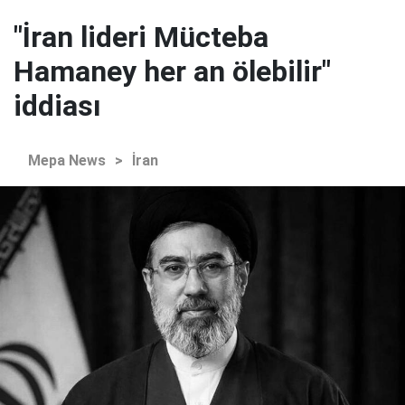
"İran lideri Mücteba
Hamaney her an ölebilir"
iddiası
Mepa News
>
İran