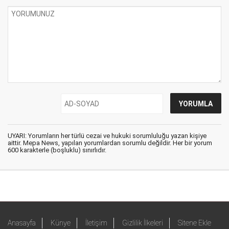
UYARI: Yorumların her türlü cezai ve hukuki sorumluluğu yazan kişiye
aittir. Mepa News, yapılan yorumlardan sorumlu değildir. Her bir yorum
600 karakterle (boşluklu) sınırlıdır.
Anasayfa
Künye
İletişim
Gizlilik İlkeleri
Sitene Ekle