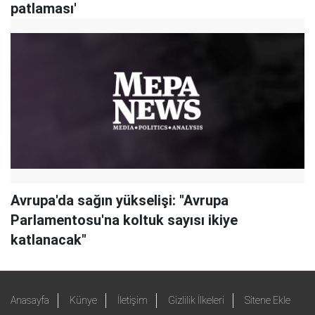
patlaması'
Avrupa'da sağın yükselişi: "Avrupa
Parlamentosu'na koltuk sayısı ikiye
katlanacak"
Anasayfa
Künye
İletişim
Gizlilik İlkeleri
Sitene Ekle