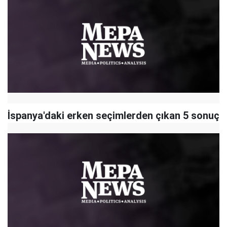
İspanya'daki erken seçimlerden çıkan 5 sonuç