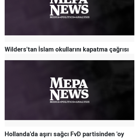
Wilders'tan İslam okullarını kapatma çağrısı
Hollanda'da aşırı sağcı FvD partisinden 'oy