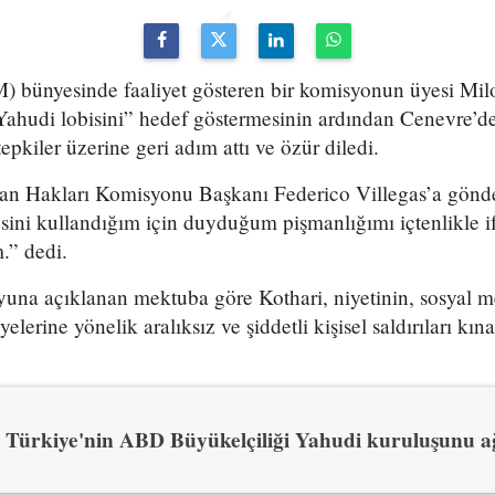
M) bünyesinde faaliyet gösteren bir komisyonun üyesi Mil
Yahudi lobisini” hedef göstermesinin ardından Cenevre’de İ
epkiler üzerine geri adım attı ve özür diledi.
san Hakları Komisyonu Başkanı Federico Villegas’a gönd
sini kullandığım için duyduğum pişmanlığımı içtenlikle i
.” dedi.
na açıklanan mektuba göre Kothari, niyetinin, sosyal m
elerine yönelik aralıksız ve şiddetli kişisel saldırıları k
Türkiye'nin ABD Büyükelçiliği Yahudi kuruluşunu ağ