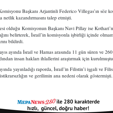
Komisyonu Başkanı Arjantinli Federico Villegas’ın söz ko
 netlik kazandırmasını talep etmişti.
esi olduğu Komisyonun Başkanı Navi Pillay ise Kothari’n
ldığını belirterek, İsrail’in komisyonla işbirliği içinde olm
rını bildirdi.
ıs ayında İsrail ve Hamas arasında 11 gün süren ve 260 
rdından insan hakları ihlallerini araştırmak için kurulmuştu
nda yayınladığı raporda, İsrail’in Filistin’i işgali ve Filis
istikrarsızlığın ve gerilimin ana nedeni olarak göstermişti.