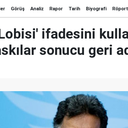
ler
Görüş
Analiz
Rapor
Tarih
Biyografi
Röport
Lobisi' ifadesini kul
skılar sonucu geri a