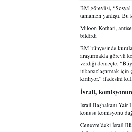
BM görevlisi, “Sosyal
tamamen yanlıştı. Bu 
Miloon Kothari, antise
bildirdi
BM bünyesinde kurulan 
araştırmakla görevli 
verdiği demeçte, “Büyü
itibarsızlaştırmak içi
kırılıyor.” ifadesini ku
İsrail, komisyonun 
İsrail Başbakanı Yair
konusu komisyonu dağı
Cenevre’deki İsrail Bü