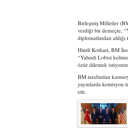
Birleşmiş Milletler (B
verdiği bir demeçte, “
diplomatlardan aldığı t
Hintli Kothari, BM İn
“Yahudi Lobisi kelime
özür dilemek istiyorum
BM tarafından kamuoyu
yayınlarda komisyon üy
etti.