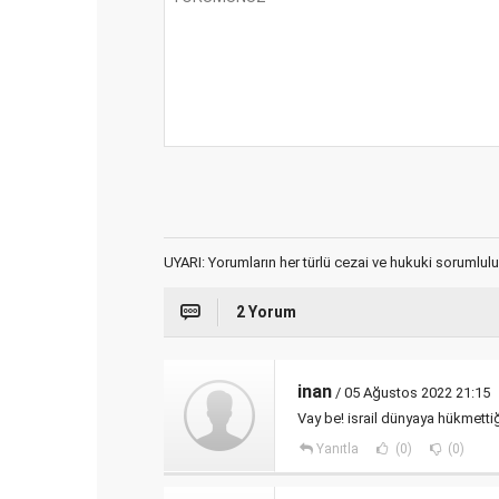
UYARI: Yorumların her türlü cezai ve hukuki sorumlulu
2 Yorum
inan
/ 05 Ağustos 2022 21:15
Vay be! israil dünyaya hükmettiğ
Yanıtla
(0)
(0)