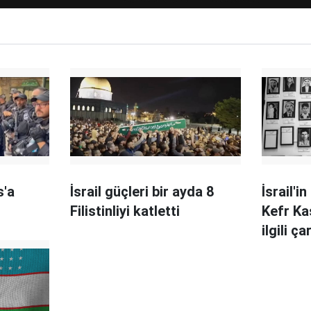
s'a
İsrail güçleri bir ayda 8
İsrail'in
Filistinliyi katletti
Kefr Ka
ilgili ç
ortaya ç