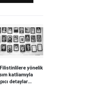
 Filistinlilere yönelik
sım katliamıyla
arpıcı detaylar
ıktı