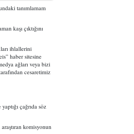
olundaki tanımlamam
aman kaşı çıktığını
rı ihlallerini
s” haber sitesine
medya ağları veya bizi
tarafından cesaretimiz
 yaptığı çağrıda söz
ni araştıran komisyonun