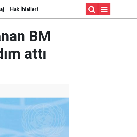
aj
Hak İhlalleri
lanan BM
dım attı