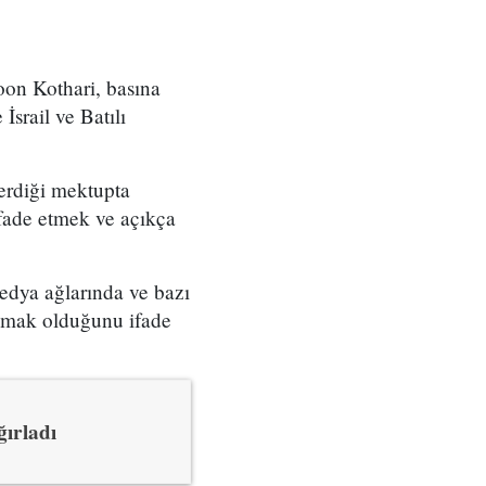
oon Kothari, basına
srail ve Batılı
erdiği mektupta
fade etmek ve açıkça
edya ağlarında ve bazı
ınamak olduğunu ifade
ırladı