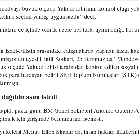
 medyayı büyük ölçüde Yahudi lobisinin kontrol ettiği y
kelime seçimi yanlış, uygunsuzdu” dedi.
mitizm de içinde olmak üzere her türlü ayırımcılığa her z
İsrail-Filistin arasındaki çatışmalarda yaşanan insan hakla
komisyonun üyesi Hintli Kothari, 25 Temmuz’da “Mondowei
k ölçüde Yahudi lobisi tarafından kontrol edilen sosyal 
n çok para harcayan belirli Sivil Toplum Kuruluşları (STK) 
llanmıştı.
dağıtılmasını istedi
 Lapid, pazar günü BM Genel Sekreteri Antonio Guterres’e
tmak için girişimde bulunmasını istemişti.
yükelçisi Meirav Eilon Shahar de, insan hakları ihlalleri