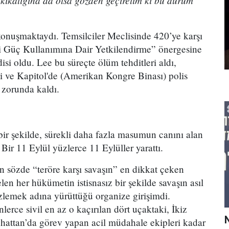
akikalığına da olsa gözden geçirelim ki bu durum
onuşmaktaydı. Temsilciler Meclisinde 420’ye karşı
ri Güç Kullanımına Dair Yetkilendirme” önergesine
isi oldu. Lee bu süreçte ölüm tehditleri aldı,
di ve Kapitol'de (Amerikan Kongre Binası) polis
 zorunda kaldı.
ir şekilde, sürekli daha fazla masumun canını alan
Bir 11 Eylül yüzlerce 11 Eylüller yarattı.
n sözde “teröre karşı savaşın” en dikkat çeken
elen her hükümetin istisnasız bir şekilde savaşın asıl
izlemek adına yürüttüğü organize girişimdi.
lerce sivil en az o kaçırılan dört uçaktaki, İkiz
hattan’da görev yapan acil müdahale ekipleri kadar