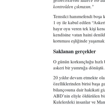
getireceklerini sadece bir d
kontrolden çıkmasın."
Temsilci hanımefendi boşa k
1 oy ile kabul edilen “Aske
hayır oyu veren tek kişi kend
kendisine vatan haini denil
koruması eşliğinde yaşamak
Saklanan gerçekler
O günün korkunçluğu hızlı b
askeri bir yumruğa dönüştü. 
20 yıldır devam etmekte ola
özelliklerinden birisi başa g
bilançosuna dair hakikati g
ABD’nin eliyle öldürülen bin
Kulelerdeki insanlar ve Man