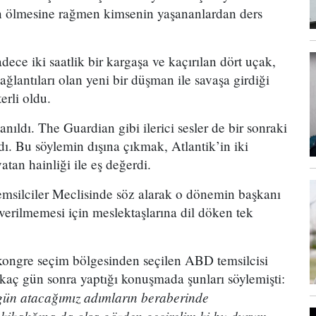
an ölmesine rağmen kimsenin yaşananlardan ders
ece iki saatlik bir kargaşa ve kaçırılan dört uçak,
ğlantıları olan yeni bir düşman ile savaşa girdiği
erli oldu.
ıldı. The Guardian gibi ilerici sesler de bir sonraki
ı. Bu söylemin dışına çıkmak, Atlantik’in iki
atan hainliği ile eş değerdi.
emsilciler Meclisinde söz alarak o dönemin başkanı
erilmemesi için meslektaşlarına dil döken tek
kongre seçim bölgesinden seçilen ABD temsilcisi
rkaç gün sonra yaptığı konuşmada şunları söylemişti:
ugün atacağımız adımların beraberinde