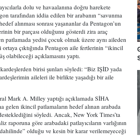
layıcılarla dolu ve havaalanına doğru harekete
on tarafından iddia edilen bir arabanın “savunma
le hedef alınması sonrası yaşananlar da Pentagon’un
erinin bir parçası olduğunu gösterdi zira araç
 patlamada yedisi çocuk olmak üzere aynı aileden
i ortaya çıktığında Pentagon aile fertlerinin “ikincil
ş olabileceği açıklamasını yaptı.
 kardeşlerden birisi şunları söyledi: “Biz IŞİD yada
deşlerimin aileleri ile birlikte yaşadığı bir aile
al Mark A. Milley yaptığı açıklamada SİHA
a gelen ikincil patlamaların hedef alınan arabada
 desteklediğini söyledi. Ancak, New York Times’ta
aliz raporuna göre arabadaki patlayıcıların varlığının
ahilinde” olduğu ve kesin bir karar verilemeyeceği