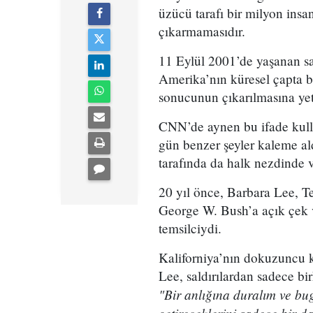
üzücü tarafı bir milyon ins
çıkarmamasıdır.
11 Eylül 2001’de yaşanan sad
Amerika’nın küresel çapta ba
sonucunun çıkarılmasına yet
CNN’de aynen bu ifade kullan
gün benzer şeyler kaleme ald
tarafında da halk nezdinde v
20 yıl önce, Barbara Lee, T
George W. Bush’a açık çek v
temsilciydi.
Kaliforniya’nın dokuzuncu 
Lee, saldırılardan sadece bi
"Bir anlığına duralım ve b