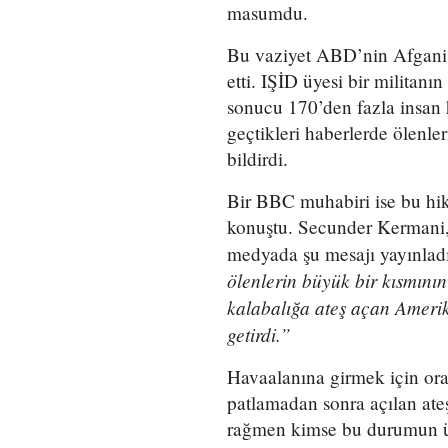
masumdu.
Bu vaziyet ABD’nin Afganis
etti. IŞİD üyesi bir militan
sonucu 170’den fazla insan 
geçtikleri haberlerde ölenle
bildirdi.
Bir BBC muhabiri ise bu hik
konuştu. Secunder Kermani, g
medyada şu mesajı yayınlad
ölenlerin büyük bir kısmın
kalabalığa ateş açan Amerik
getirdi.”
Havaalanına girmek için ora
patlamadan sonra açılan ateş
rağmen kimse bu durumun ü