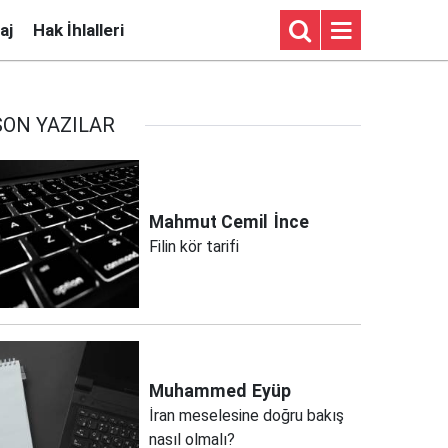
aj
Hak İhlalleri
SON YAZILAR
Mahmut Cemil
İnce
Filin kör tarifi
Muhammed
Eyüp
İran meselesine doğru bakış
nasıl olmalı?