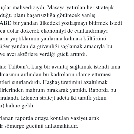
çlar mahvediciydi. Masaya yatırılan her stratejik
lduğu planı başarısızlığa götürecek yanlış
ABD bir yandan ülkedeki yozlaşmayı bitirmek istedi
ca dolar dökerek ekonomiyi de canlandırmayı
arın yaptıklarının yanlarına kalması kültürünü
diğer yandan da güvenliği sağlamak amacıyla bu
e avcı aktörlere verdiği gücü arttırdı.
e Taliban’a karşı bir avantaj sağlamak istendi ama
masının ardından bu kadroların idame ettirmesi
leri sınırlandırdı. Haşhaş üretimini azaltılmak
gelirlerinden mahrum bırakarak yapıldı. Raporda bu
ralandı. İzlenen strateji adeta iki taraflı yıkım
n) haline geldi.
rlanan raporda ortaya konulan vaziyet artık
r sömürge gücünü anlatmaktadır.