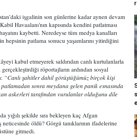
tan’daki işgalinin son günlerine kadar aynen devam
ın Kabil Havaalanı'nın kapısında kendini patlatması
hayatını kaybetti. Neredeyse tüm medya kanalları
rin hepsinin patlama sonucu yaşamlarını yitirdiğini
âyeyi kabul etmeyerek saldırıdan canlı kurtulanlarla
erçekleştirdiği röportajların ardından sosyal
“Canlı şahitler dahil görüştüğümüz birçok kişi
ı:
ın patlamadan sonra meydana gelen panik esnasında
an askerleri tarafından vurulanlar olduğunu dile
s
da yığılı şekilde sıra bekleyen kaç Afgan
 neticesinde öldü? Görgü tanıklarının ifadelerine
stüne gitmedi.