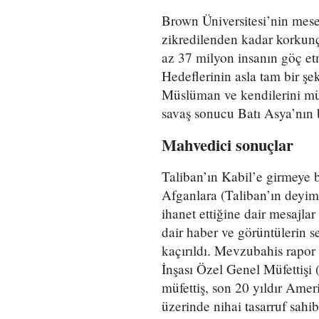
Brown Üniversitesi’nin mesel
zikredilenden kadar korkunç
az 37 milyon insanın göç et
Hedeflerinin asla tam bir şek
Müslüman ve kendilerini mü
savaş sonucu Batı Asya’nın b
Mahvedici sonuçlar
Taliban’ın Kabil’e girmeye ba
Afganlara (Taliban’ın deyimi
ihanet ettiğine dair mesajla
dair haber ve görüntülerin se
kaçırıldı. Mevzubahis rapor
İnşası Özel Genel Müfettişi 
müfettiş, son 20 yıldır Amer
üzerinde nihai tasarruf sahib