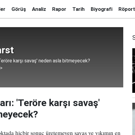
ler
Görüş
Analiz
Rapor
Tarih
Biyografi
Röport
rst
: 'Teröre karşı savaş' neden asla bitmeyecek?
 >
ları: 'Teröre karşı savaş'
meyecek?
noktada hiçbir sonuç üretemeyen savaş ve yıkımın en