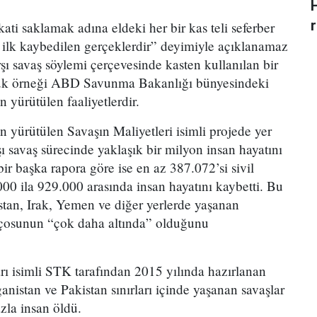
r
kati saklamak adına eldeki her bir kas teli seferber
a ilk kaybedilen gerçeklerdir” deyimiyle açıklanamaz
rşı savaş söylemi çerçevesinde kasten kullanılan bir
yük örneği ABD Savunma Bakanlığı bünyesindeki
n yürütülen faaliyetlerdir.
n yürütülen Savaşın Maliyetleri isimli projede yer
şı savaş sürecinde yaklaşık bir milyon insan hayatını
bir başka rapora göre ise en az 387.072’si sivil
0 ila 929.000 arasında insan hayatını kaybetti. Bu
stan, Irak, Yemen ve diğer yerlerde yaşanan
ançosunun “çok daha altında” olduğunu
ı isimli STK tarafından 2015 yılında hazırlanan
anistan ve Pakistan sınırları içinde yaşanan savaşlar
zla insan öldü.