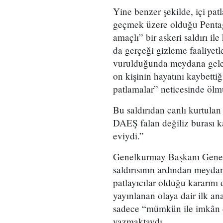
Yine benzer şekilde, içi pat
geçmek üzere olduğu Pentag
amaçlı” bir askeri saldırı i
da gerçeği gizleme faaliyetl
vurulduğunda meydana gelen
on kişinin hayatını kaybettiğ
patlamalar” neticesinde ölmü
Bu saldırıdan canlı kurtulan
DAEŞ falan değiliz burası kar
eviydi.”
Genelkurmay Başkanı Gener
saldırısının ardından meydan
patlayıcılar olduğu kararını
yayınlanan olaya dair ilk an
sadece “mümkün ile imkân d
yazmaktaydı.