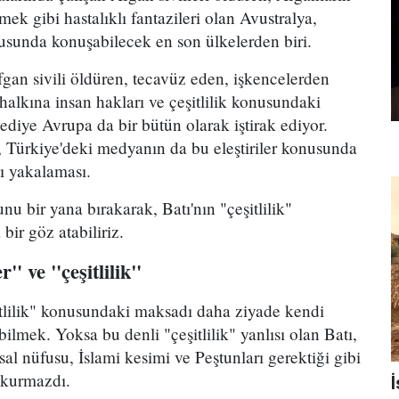
ek gibi hastalıklı fantazileri olan Avustralya,
usunda konuşabilecek en son ülkelerden biri.
gan sivili öldüren, tecavüz eden, işkencelerden
alkına insan hakları ve çeşitlilik konusundaki
mediye Avrupa da bir bütün olarak iştirak ediyor.
, Türkiye'deki medyanın da bu eleştiriler konusunda
ı yakalaması.
unu bir yana bırakarak, Batı'nın "çeşitlilik"
ir göz atabiliriz.
er" ve "çeşitlilik"
şitlilik" konusundaki maksadı daha ziyade kendi
ebilmek. Yoksa bu denli "çeşitlilik" yanlısı olan Batı,
sal nüfusu, İslami kesimi ve Peştunları gerektiği gibi
 kurmazdı.
İ