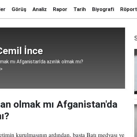
ler
Görüş
Analiz
Rapor
Tarih
Biyografi
Röport
emil İnce
mak mı Afganistan'da azınlık olmak mı?
 >
an olmak mı Afganistan'da
mı?
netimin kurulmasının ardından, başta Batı medyası ve