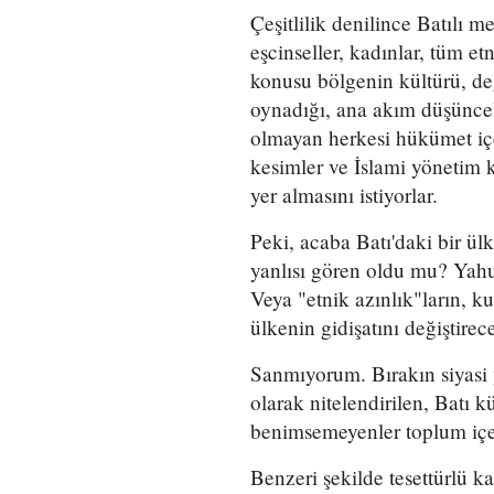
Çeşitlilik denilince Batılı m
eşcinseller, kadınlar, tüm et
konusu bölgenin kültürü, de
oynadığı, ana akım düşüncel
olmayan herkesi hükümet içe
kesimler ve İslami yönetim 
yer almasını istiyorlar.
Peki, acaba Batı'daki bir ül
yanlısı gören oldu mu? Yahu
Veya "etnik azınlık"ların, k
ülkenin gidişatını değiştir
Sanmıyorum. Bırakın siyasi 
olarak nitelendirilen, Batı 
benimsemeyenler toplum içer
Benzeri şekilde tesettürlü 