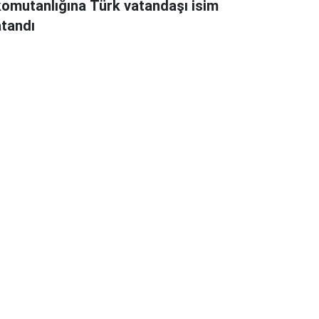
komutanlığına Türk vatandaşı isim
atandı