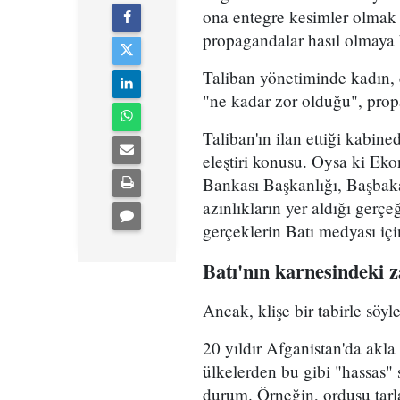
ona entegre kesimler olmak 
propagandalar hasıl olmaya 
Taliban yönetiminde kadın, 
"ne kadar zor olduğu", prop
Taliban'ın ilan ettiği kabine
eleştiri konusu. Oysa ki E
Bankası Başkanlığı, Başbaka
azınlıkların yer aldığı gerç
gerçeklerin Batı medyası iç
Batı'nın karnesindeki z
Ancak, klişe bir tabirle söyl
20 yıldır Afganistan'da akla 
ülkelerden bu gibi "hassas" 
durum. Örneğin, ordusu tarla