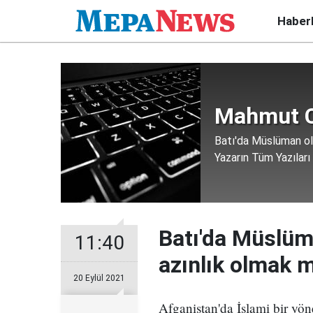
Haber
Mahmut C
Batı'da Müslüman ol
Yazarın Tüm Yazıları
Batı'da Müslüm
11:40
azınlık olmak 
20 Eylül 2021
Afganistan'da İslami bir yö