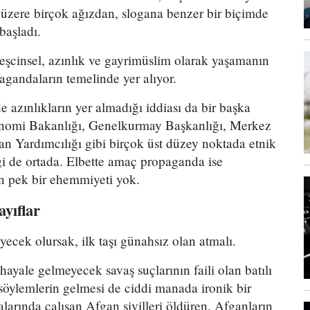
üzere birçok ağızdan, slogana benzer bir biçimde
başladı.
eşcinsel, azınlık ve gayrimüslim olarak yaşamanın
agandaların temelinde yer alıyor.
de azınlıkların yer almadığı iddiası da bir başka
konomi Bakanlığı, Genelkurmay Başkanlığı, Merkez
n Yardımcılığı gibi birçok üst düzey noktada etnik
eği de ortada. Elbette amaç propaganda ise
in pek bir ehemmiyeti yok.
ayıflar
eyecek olursak, ilk taşı günahsız olan atmalı.
hayale gelmeyecek savaş suçlarının faili olan batılı
söylemlerin gelmesi de ciddi manada ironik bir
larında çalışan Afgan sivilleri öldüren, Afganların