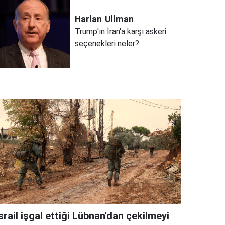
Harlan
Ullman
Trump'ın İran'a karşı askeri
seçenekleri neler?
srail işgal ettiği Lübnan'dan çekilmeyi