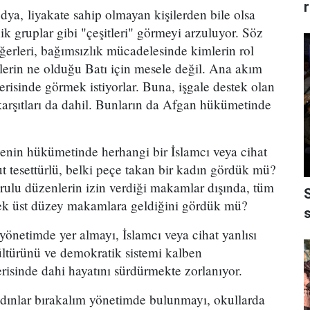
edya, liyakate sahip olmayan kişilerden bile olsa
nik gruplar gibi "çeşitleri" görmeyi arzuluyor. Söz
ğerleri, bağımsızlık mücadelesinde kimlerin rol
erin ne olduğu Batı için mesele değil. Ana akım
risinde görmek istiyorlar. Buna, işgale destek olan
karşıtları da dahil. Bunların da Afgan hükümetinde
kenin hükümetinde herhangi bir İslamcı veya cihat
t tesettürlü, belki peçe takan bir kadın gördük mü?
urulu düzenlerin izin verdiği makamlar dışında, tüm
ecek üst düzey makamlara geldiğini gördük mü?
s
yönetimde yer almayı, İslamcı veya cihat yanlısı
kültürünü ve demokratik sistemi kalben
isinde dahi hayatını sürdürmekte zorlanıyor.
kadınlar bırakalım yönetimde bulunmayı, okullarda