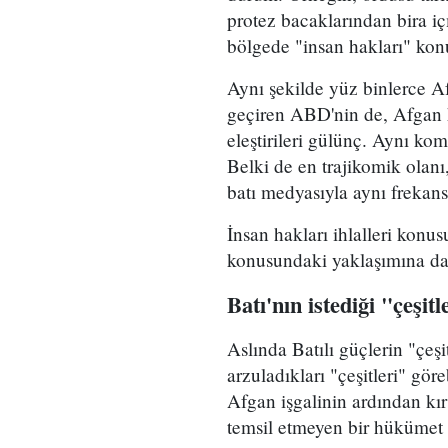
protez bacaklarından bira içm
bölgede "insan hakları" kon
Aynı şekilde yüz binlerce Af
geçiren ABD'nin de, Afgan h
eleştirileri gülünç. Aynı ko
Belki de en trajikomik olanı
batı medyasıyla aynı frekans
İnsan hakları ihlalleri konus
konusundaki yaklaşımına da b
Batı'nın istediği "çeşitl
Aslında Batılı güçlerin "çe
arzuladıkları "çeşitleri" gör
Afgan işgalinin ardından kır
temsil etmeyen bir hükümet