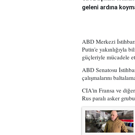
geleni ardına koyma
ABD Merkezi İstihbara
Putin'e yakınlığıyla bi
güçleriyle mücadele ett
ABD Senatosu İstihba
çalışmalarını baltalama
CIA'in Fransa ve diğer
Rus paralı asker grubu