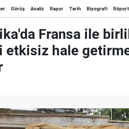
ler
Görüş
Analiz
Rapor
Tarih
Biyografi
Röport
ka'da Fransa ile birl
 etkisiz hale getirm
r