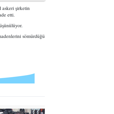
 askeri şirketin
de etti.
düşünülüyor.
i madenlerini sömürdüğü