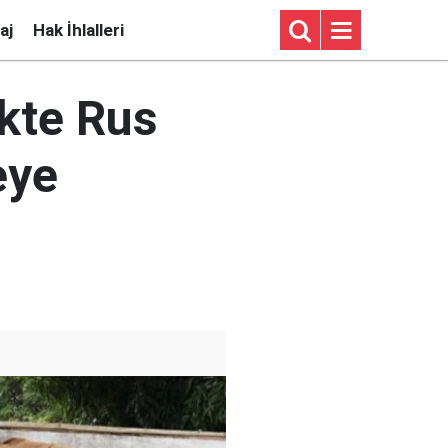
aj
Hak İhlalleri
ikte Rus
eye