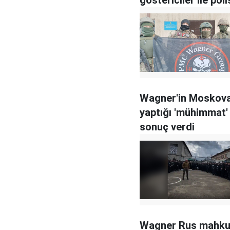
arasında çatışma
Wagner'in Moskova
yaptığı 'mühimmat'
sonuç verdi
Wagner Rus mahku