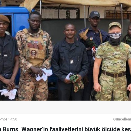
embe 14:50
Güncellem
 Burns, Wagner'in faaliyetlerini büyük ölçüde ke