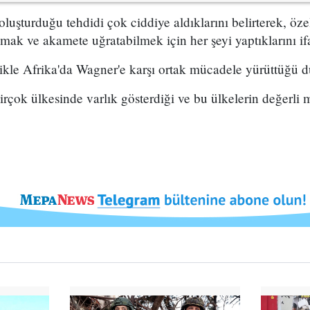
uşturduğu tehdidi çok ciddiye aldıklarını belirterek, özel
ymak ve akamete uğratabilmek için her şeyi yaptıklarını ifa
likle Afrika'da Wagner'e karşı ortak mücadele yürüttüğü 
irçok ülkesinde varlık gösterdiği ve bu ülkelerin değerl