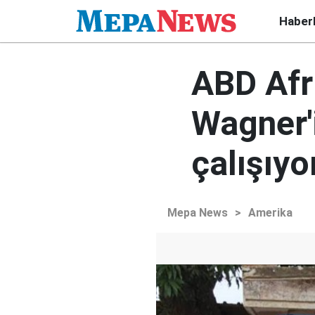
Haber
ABD Afri
Wagner'i
çalışıyo
Mepa News
>
Amerika