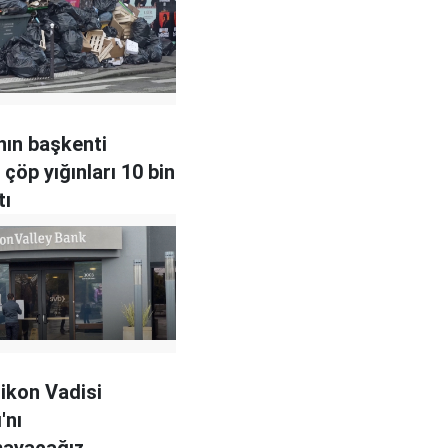
nın başkenti
 çöp yığınları 10 bin
tı
likon Vadisi
'nı
mayacağız