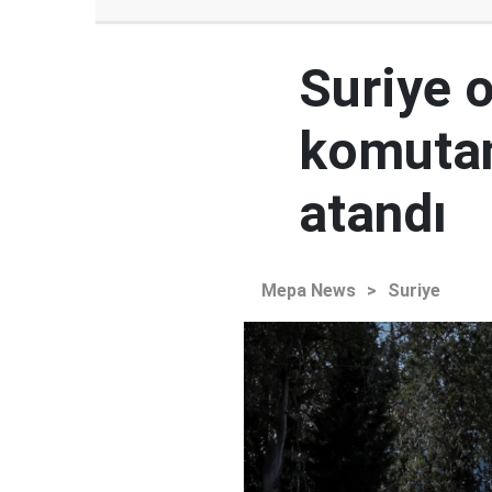
Suriye 
komutan
atandı
Mepa News
>
Suriye