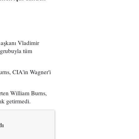
Başkanı Vladimir
r grubuyla tüm
rns, CIA'in Wagner'i
irten William Burns,
ık getirmedi.
dı