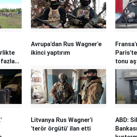
Avrupa'dan Rus Wagner'e
Fransa'
rlikte
ikinci yaptırım
Paris'te
 fazla
tonu aş
'
Litvanya Rus Wagner'i
ABD: Si
'terör örgütü' ilan etti
Bankası
s
kurtar