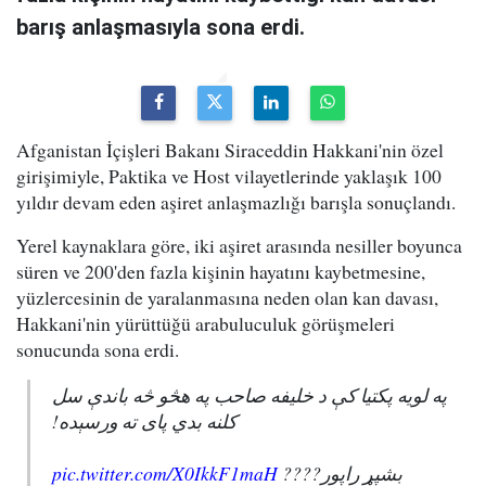
barış anlaşmasıyla sona erdi.
Afganistan İçişleri Bakanı Siraceddin Hakkani'nin özel
girişimiyle, Paktika ve Host vilayetlerinde yaklaşık 100
yıldır devam eden aşiret anlaşmazlığı barışla sonuçlandı.
Yerel kaynaklara göre, iki aşiret arasında nesiller boyunca
süren ve 200'den fazla kişinin hayatını kaybetmesine,
yüzlercesinin de yaralanmasına neden olan kan davası,
Hakkani'nin yürüttüğü arabuluculuk görüşmeleri
sonucunda sona erdi.
په لویه پکتیا کې د خلیفه صاحب په هڅو څه باندې سل
کلنه بدي پای ته ورسېده!
pic.twitter.com/X0IkkF1maH
بشپړ راپور????