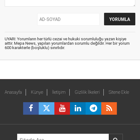
UYARI: Yorumların her türlü cezai ve hukuki sorumluluğu yazan kişiye
aittir. Mepa News, yapılan yorumlardan sorumlu değildir. Her bir yorum
600 karakterle (boşluklu) sınırlıdır.
Anasayfa
Künye
İletişim
Gizlilik İlkeleri
Sitene Ekle