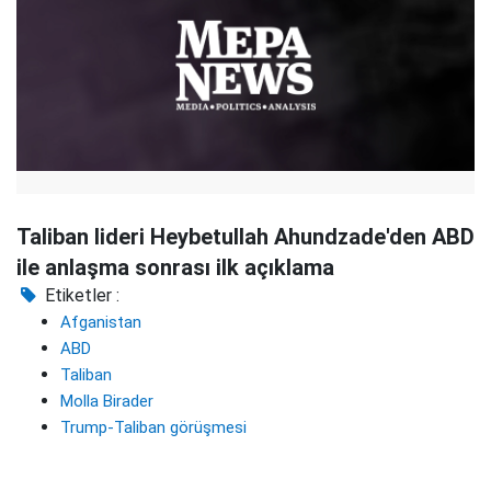
Taliban lideri Heybetullah Ahundzade'den ABD
ile anlaşma sonrası ilk açıklama
Etiketler :
Afganistan
ABD
Taliban
Molla Birader
Trump-Taliban görüşmesi