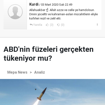
Kurdi
/ 03 Mart 2020 Salı 22:49
Allahuekber ☝️. Allah azze ve celle ye hamdolsun.
Dinini yüceltti ve kahraman-aslan mücahitlerin eliyle
kafirleri rezil ve zelil etti.
Yanıtla
(3)
(0)
ABD'nin füzeleri gerçekten
tükeniyor mu?
Mepa News
>
Analiz