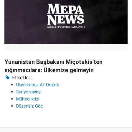
Yunanistan Başbakanı Miçotakis'ten
sığınmacılara: Ülkemize gelmeyin
Etiketler :
Uluslararası Af Örgütü
Suriye savaşı
Mülteci krizi
Düzensiz Göç