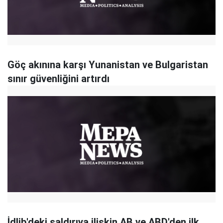
Göç akınına karşı Yunanistan ve Bulgaristan
sınır güvenliğini artırdı
İdlib'deki saldırıya ilişkin AB ve ABD'den ilk