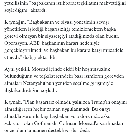
yetkilisinin "başbakanın istihbarat teşkilatını mahvettiğini
söylediğini" aktardı.
Kaynağın, "Başbakanın ve siyasi yönetimin savaşı
yönetirken işlediği başarısızlığı temizlemekten başka
görevi olmayan bir siyasetçiyi atadığınızda olan budur.
Operasyon, ABD başkanının kararı nedeniyle
gerçekleştirilmedi ve başbakan bu karara karşı mücadele
etmedi." dediği aktarıldı.
Aynı yetkili, Mossad içinde ciddi bir hoşnutsuzluk
bulunduğunu ve teşkilat içindeki bazı isimlerin görevden
almaları Netanyahu'nun yeniden seçilme girişimiyle
ilişkilendirdiğini söyledi.
Kaynak, "Plan başarısız olmadı, yalnızca Trump'ın onayını
almadığı için hiçbir zaman uygulanmadı. Bu onayı
almakla sorumlu kişi başbakan ve o dönemde askeri
sekreteri olan Gofman'dı. Gofman, Mossad'a katılmadan
önce planı tamamen destekliyordu" dedi.