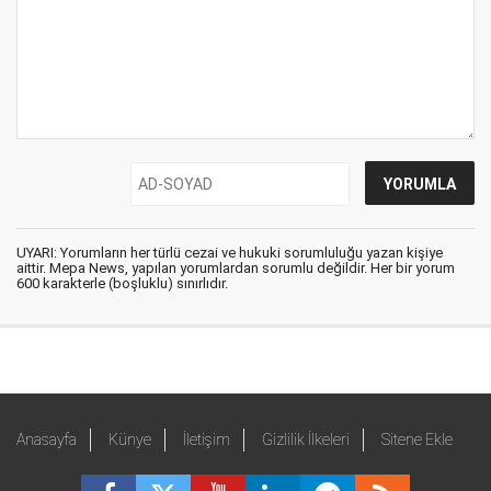
UYARI: Yorumların her türlü cezai ve hukuki sorumluluğu yazan kişiye
aittir. Mepa News, yapılan yorumlardan sorumlu değildir. Her bir yorum
600 karakterle (boşluklu) sınırlıdır.
Anasayfa
Künye
İletişim
Gizlilik İlkeleri
Sitene Ekle