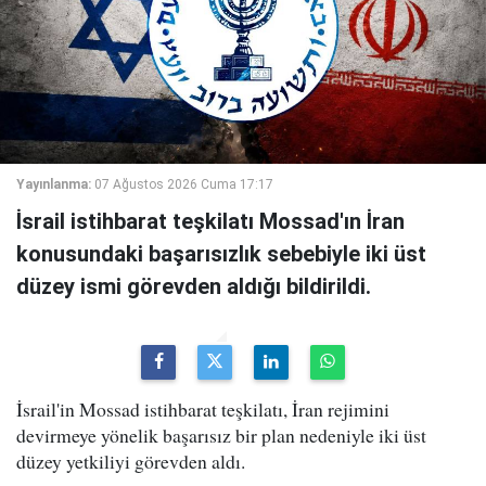
Yayınlanma:
07 Ağustos 2026 Cuma 17:17
İsrail istihbarat teşkilatı Mossad'ın İran
konusundaki başarısızlık sebebiyle iki üst
düzey ismi görevden aldığı bildirildi.
İsrail'in Mossad istihbarat teşkilatı, İran rejimini
devirmeye yönelik başarısız bir plan nedeniyle iki üst
düzey yetkiliyi görevden aldı.