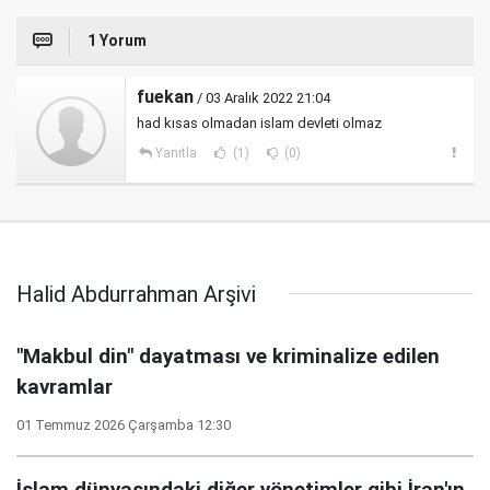
1 Yorum
fuekan
/ 03 Aralık 2022 21:04
had kısas olmadan islam devleti olmaz
Yanıtla
(1)
(0)
Halid Abdurrahman Arşivi
"Makbul din" dayatması ve kriminalize edilen
kavramlar
01 Temmuz 2026 Çarşamba 12:30
İslam dünyasındaki diğer yönetimler gibi İran'ın