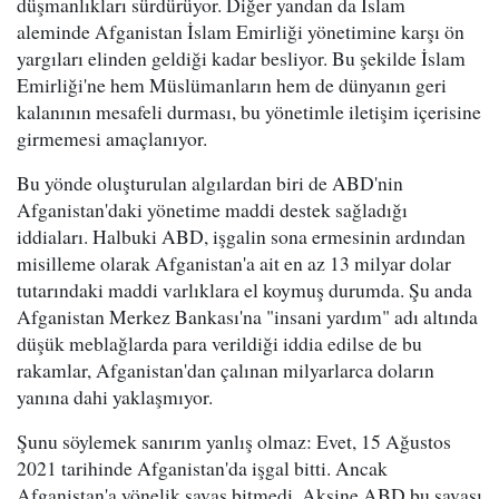
düşmanlıkları sürdürüyor. Diğer yandan da İslam
aleminde Afganistan İslam Emirliği yönetimine karşı ön
yargıları elinden geldiği kadar besliyor. Bu şekilde İslam
Emirliği'ne hem Müslümanların hem de dünyanın geri
kalanının mesafeli durması, bu yönetimle iletişim içerisine
girmemesi amaçlanıyor.
Bu yönde oluşturulan algılardan biri de ABD'nin
Afganistan'daki yönetime maddi destek sağladığı
iddiaları. Halbuki ABD, işgalin sona ermesinin ardından
misilleme olarak Afganistan'a ait en az 13 milyar dolar
tutarındaki maddi varlıklara el koymuş durumda. Şu anda
Afganistan Merkez Bankası'na "insani yardım" adı altında
düşük meblağlarda para verildiği iddia edilse de bu
rakamlar, Afganistan'dan çalınan milyarlarca doların
yanına dahi yaklaşmıyor.
Şunu söylemek sanırım yanlış olmaz: Evet, 15 Ağustos
2021 tarihinde Afganistan'da işgal bitti. Ancak
Afganistan'a yönelik savaş bitmedi. Aksine ABD bu savaşı