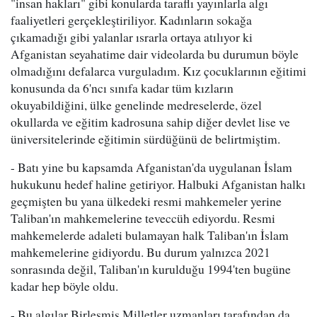
"insan hakları" gibi konularda taraflı yayınlarla algı
faaliyetleri gerçekleştiriliyor. Kadınların sokağa
çıkamadığı gibi yalanlar ısrarla ortaya atılıyor ki
Afganistan seyahatime dair videolarda bu durumun böyle
olmadığını defalarca vurguladım. Kız çocuklarının eğitimi
konusunda da 6'ncı sınıfa kadar tüm kızların
okuyabildiğini, ülke genelinde medreselerde, özel
okullarda ve eğitim kadrosuna sahip diğer devlet lise ve
üniversitelerinde eğitimin sürdüğünü de belirtmiştim.
- Batı yine bu kapsamda Afganistan'da uygulanan İslam
hukukunu hedef haline getiriyor. Halbuki Afganistan halkı
geçmişten bu yana ülkedeki resmi mahkemeler yerine
Taliban'ın mahkemelerine teveccüh ediyordu. Resmi
mahkemelerde adaleti bulamayan halk Taliban'ın İslam
mahkemelerine gidiyordu. Bu durum yalnızca 2021
sonrasında değil, Taliban'ın kurulduğu 1994'ten bugüne
kadar hep böyle oldu.
- Bu algılar Birleşmiş Milletler uzmanları tarafından da