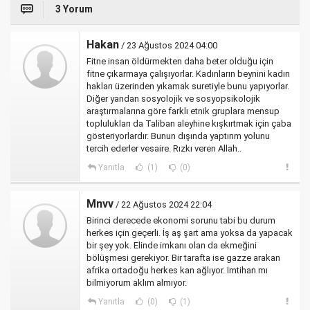
3 Yorum
Hakan
/ 23 Ağustos 2024 04:00
Fitne insan öldürmekten daha beter olduğu için
fitne çıkarmaya çalışıyorlar. Kadınların beynini kadın
hakları üzerinden yıkamak suretiyle bunu yapıyorlar.
Diğer yandan sosyolojik ve sosyopsikolojik
araştırmalarına göre farklı etnik gruplara mensup
toplulukları da Taliban aleyhine kışkırtmak için çaba
gösteriyorlardır. Bunun dışında yaptırım yolunu
tercih ederler vesaire. Rızkı veren Allah..
Yanıtla
(1)
(0)
Mnvv
/ 22 Ağustos 2024 22:04
Birinci derecede ekonomi sorunu tabi bu durum
herkes için geçerli. İş aş şart ama yoksa da yapacak
bir şey yok. Elinde imkanı olan da ekmeğini
bölüşmesi gerekiyor. Bir tarafta ise gazze arakan
afrika ortadoğu herkes kan ağlıyor. İmtihan mı
bilmiyorum aklım almıyor.
Yanıtla
(0)
(1)