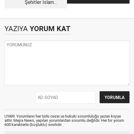
Şehitler İslam
yönelik dış
ümmetinin yapı
müdahaleler neden
taşlarıdır
artıyor?
YAZIYA
YORUM KAT
UYARI: Yorumların her türlü cezai ve hukuki sorumluluğu yazan kişiye
aittir. Mepa News, yapılan yorumlardan sorumlu değildir. Her bir yorum
600 karakterle (boşluklu) sınırlıdır.