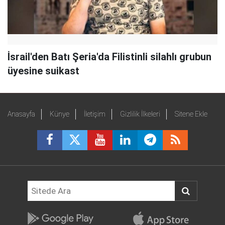
İsrail'den Batı Şeria'da Filistinli silahlı grubun
üyesine suikast
Anasayfa
Künye
İletişim
Gizlilik İlkeleri
Sitene Ekle