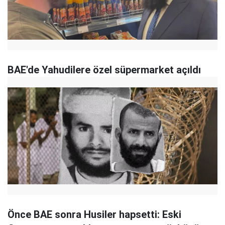
BAE'de Yahudilere özel süpermarket açıldı
Önce BAE sonra Husiler hapsetti: Eski