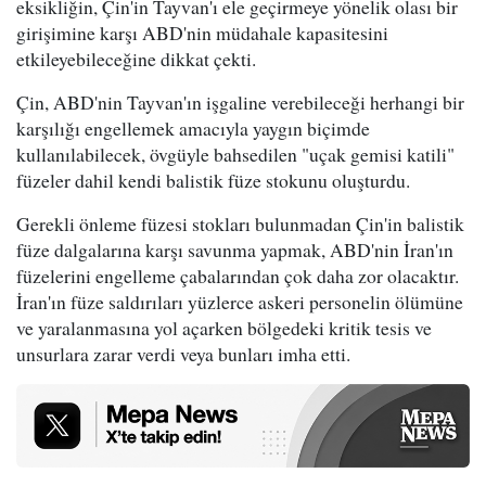
eksikliğin, Çin'in Tayvan'ı ele geçirmeye yönelik olası bir
girişimine karşı ABD'nin müdahale kapasitesini
etkileyebileceğine dikkat çekti.
Çin, ABD'nin Tayvan'ın işgaline verebileceği herhangi bir
karşılığı engellemek amacıyla yaygın biçimde
kullanılabilecek, övgüyle bahsedilen "uçak gemisi katili"
füzeler dahil kendi balistik füze stokunu oluşturdu.
Gerekli önleme füzesi stokları bulunmadan Çin'in balistik
füze dalgalarına karşı savunma yapmak, ABD'nin İran'ın
füzelerini engelleme çabalarından çok daha zor olacaktır.
İran'ın füze saldırıları yüzlerce askeri personelin ölümüne
ve yaralanmasına yol açarken bölgedeki kritik tesis ve
unsurlara zarar verdi veya bunları imha etti.