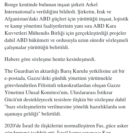
Rouge kentinde bulunan inşaat şirketi Arkel
International'a verildiğini bildirdi. Şirketin, Irak ve
Afganistan'daki ABD güçleri için yürüttüğü inşaat, lojistik
ve kamp yönetimi faaliyetlerinin yanı sıra ABD Kara
Kuvvetleri Mühendis Birliği için gerçekleştirdiği projeler
dahil ABD hükümeti ve ordusuyla uzun süredir sözleşmeli
çalışmalar yürüttüğü belirtildi.
Habere göre sözleşme henüz kesinleşmedi.
The Guardian'ın aktardığı Barış Kurulu yetkilisine ait bir
e-postada, Gazze'deki günlük yönetimi yürütmekle
görevlendirilen Filistinli teknokratlardan oluşan Gazze
Yönetimi Ulusal Komitesi'nin, Uluslararası İstikrar
Gücü'nü destekleyecek tesislere ilişkin bir sözleşme dahil
"bazı sözleşmelerin verilmesine yönelik hazırlıklarda son
aşamaya geldiği" belirtildi.
2020'de İsrail ile ilişkilerini normalleştiren Fas, güce asker
göndermeyi taahhüt etti. İsrail kamu yayıncısı Kan,