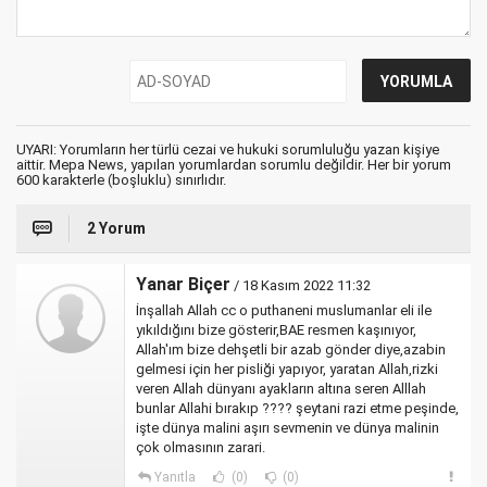
UYARI: Yorumların her türlü cezai ve hukuki sorumluluğu yazan kişiye
aittir. Mepa News, yapılan yorumlardan sorumlu değildir. Her bir yorum
600 karakterle (boşluklu) sınırlıdır.
2 Yorum
Yanar Biçer
/ 18 Kasım 2022 11:32
İnşallah Allah cc o puthaneni muslumanlar eli ile
yıkıldığını bize gösterir,BAE resmen kaşınıyor,
Allah'ım bize dehşetli bir azab gönder diye,azabin
gelmesi için her pisliği yapıyor, yaratan Allah,rizki
veren Allah dünyanı ayakların altına seren Alllah
bunlar Allahi bırakıp ???? şeytani razi etme peşinde,
işte dünya malini aşırı sevmenin ve dünya malinin
çok olmasının zarari.
Yanıtla
(0)
(0)