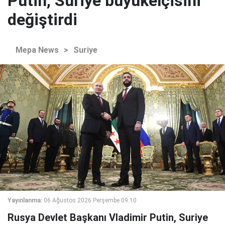
Putin, Suriye büyükelçisini
değiştirdi
Mepa News
>
Suriye
Yayınlanma:
06 Ağustos 2026 Perşembe 09:10
Rusya Devlet Başkanı Vladimir Putin, Suriye