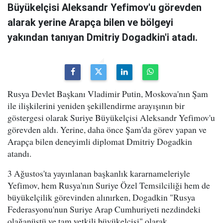
Büyükelçisi Aleksandr Yefimov'u görevden
alarak yerine Arapça bilen ve bölgeyi
yakından tanıyan Dmitriy Dogadkin'i atadı.
Rusya Devlet Başkanı Vladimir Putin, Moskova'nın Şam
ile ilişkilerini yeniden şekillendirme arayışının bir
göstergesi olarak Suriye Büyükelçisi Aleksandr Yefimov'u
görevden aldı. Yerine, daha önce Şam'da görev yapan ve
Arapça bilen deneyimli diplomat Dmitriy Dogadkin
atandı.
3 Ağustos'ta yayınlanan başkanlık kararnameleriyle
Yefimov, hem Rusya'nın Suriye Özel Temsilciliği hem de
büyükelçilik görevinden alınırken, Dogadkin "Rusya
Federasyonu'nun Suriye Arap Cumhuriyeti nezdindeki
olağanüstü ve tam yetkili büyükelçisi" olarak