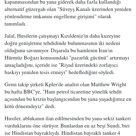
kapanmasından bu yana giderek daha fazla kullandığı
alternatif güzergah olan "Süveyş Kanalı üzerinden yeniden
yönlendirme imkanını engelleme girişimi" olarak
tanımladı.
Jalal, Husilerin çatışmayı Kızıldeniz'in daha kuzeyine
doğru genişletme tehdidinde bulunmasının iki nedeni
olduğunu savunuyor. Dışarıda bu hamlenin İran'ın
Hürmüz Boğazı konusundaki "pazarlık gücünü" artırmayı
amaçladığını, içeride ise "Riyad üzerindeki zorlayıcı
baskıyı yeniden tesis etmeyi" hedeflediğini söyledi.
Gemi takip şirketi Kpler'de analist olan Matthew Wright
bu hafta BBC'ye, "Ham petrol ticaretine yönelik tehdit
açısından bu krizin başlangıcından bu yana yaşadığımız en
kötü dönemdeyiz" dedi.
Husiler, ablukanın ilan edilmesinden bu yana sekiz tankeri
vurduklarını öne sürüyor. Bunlardan en az beşi Suudi, biri
ise Hindistan bayraklıydı. Hindistan bayraklı tanker 4