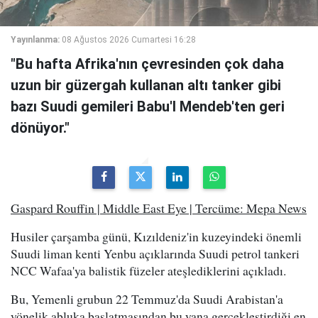
Yayınlanma:
08 Ağustos 2026 Cumartesi 16:28
"Bu hafta Afrika'nın çevresinden çok daha
uzun bir güzergah kullanan altı tanker gibi
bazı Suudi gemileri Babu'l Mendeb'ten geri
dönüyor."
Gaspard Rouffin | Middle East Eye | Tercüme: Mepa News
Husiler çarşamba günü, Kızıldeniz'in kuzeyindeki önemli
Suudi liman kenti Yenbu açıklarında Suudi petrol tankeri
NCC Wafaa'ya balistik füzeler ateşlediklerini açıkladı.
Bu, Yemenli grubun 22 Temmuz'da Suudi Arabistan'a
yönelik abluka başlatmasından bu yana gerçekleştirdiği en