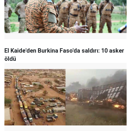
El Kaide'den Burkina Faso'da saldırı: 10 asker
öldü