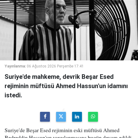
Yayınlanma:
06 Ağustos 2026 Perşembe 17:41
Suriye'de mahkeme, devrik Beşar Esed
rejiminin müftüsü Ahmed Hassun'un idamını
istedi.
Suriye'de Beşar Esed rejiminin eski müftüsü Ahmed
Bedreddin Hassun'un yargılanmasına bugün devam edildi.