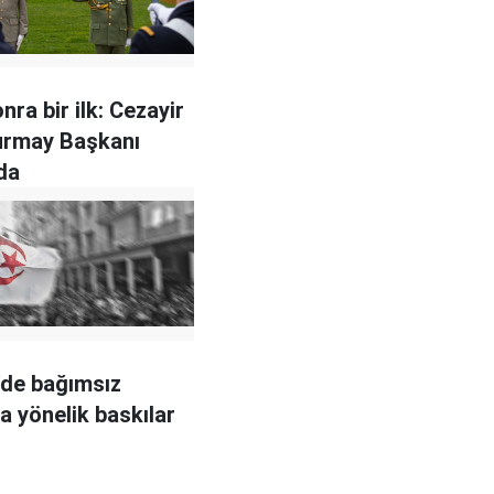
onra bir ilk: Cezayir
urmay Başkanı
da
'de bağımsız
 yönelik baskılar