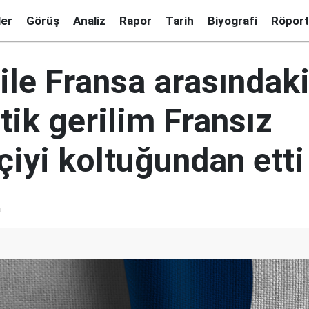
ler
Görüş
Analiz
Rapor
Tarih
Biyografi
Röport
ile Fransa arasındak
ik gerilim Fransız
çiyi koltuğundan etti
a