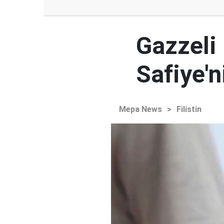
Gazzeli
Safiye'
Mepa News
>
Filistin