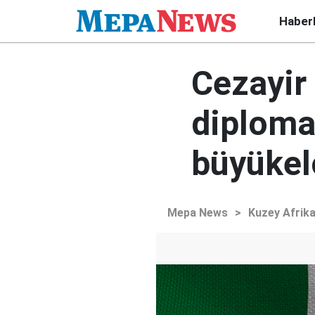
Haber
Cezayir 
diplomat
büyükel
Mepa News
>
Kuzey Afrik