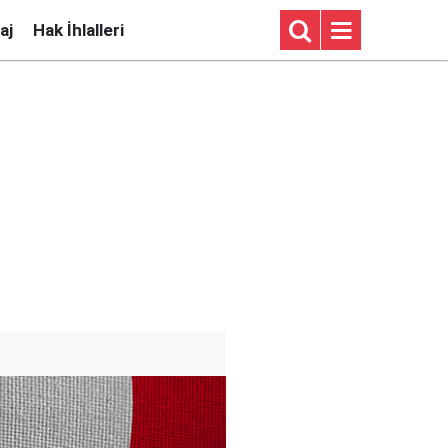
aj
Hak İhlalleri
i