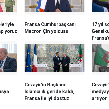
leriyle
Fransa Cumhurbaşkanı
17 yıl s
yapıyoruz
Macron Çin yolcusu
Genelk
Fransa'
Cezayir'in Başkanı:
Cezayir
usya
İslamcılık geride kaldı,
medyaya
Fransa ile iyi dostuz
artıyor