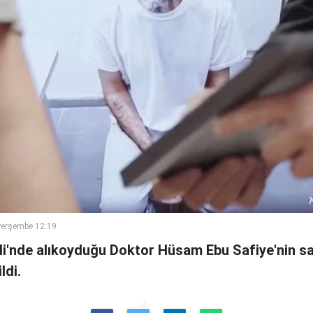
Perşembe 12:19
ridi'nde alıkoyduğu Doktor Hüsam Ebu Safiye'nin 
ldi.