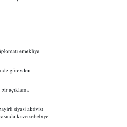
diplomatı emekliye
hinde görevden
 bir açıklama
yirli siyasi aktivist
rasında krize sebebiyet