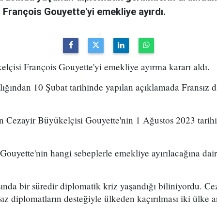
 François Gouyette'yi emekliye ayırdı.
lçisi François Gouyette'yi emekliye ayırma kararı aldı.
nlığından 10 Şubat tarihinde yapılan açıklamada Fransız 
n Cezayir Büyükelçisi Gouyette'nin 1 Ağustos 2023 tari
ouyette'nin hangi sebeplerle emekliye ayırılacağına dair
ında bir süredir diplomatik kriz yaşandığı biliniyordu. Ceza
ız diplomatların desteğiyle ülkeden kaçırılması iki ülke a