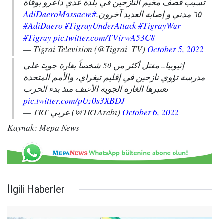
تسبب قصف مخيم النازحين في بلدة عدي داعرو بوفاة
#AdiDaeroMassacre
٦٥ مدني و إصابة العديد آخرون.
#AdiDaero
#TigrayUnderAttack
#TigrayWar
#Tigray
pic.twitter.com/TVirwA53C8
— Tigrai Television (@Tigrai_TV)
October 5, 2022
إثيوبيا.. مقتل أكثر من 50 شخصاً بغارة جوية على
مدرسة تؤوي نازحين في إقليم تيغراي، والأمم المتحدة
تعتبرها الغارة الجوية الأعنف منذ بدء الحرب
pic.twitter.com/pUz0s3XBDJ
— TRT عربي (@TRTArabi)
October 6, 2022
Kaynak: Mepa News
İlgili Haberler