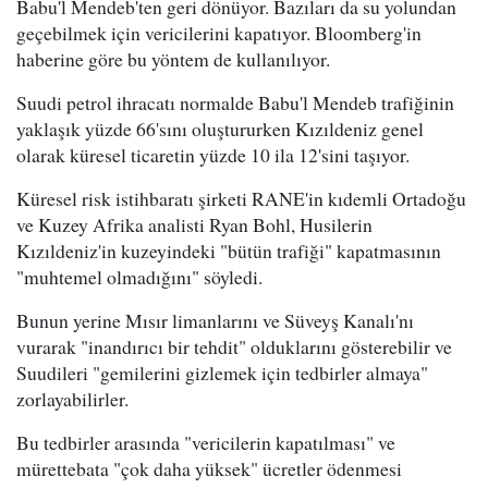
Babu'l Mendeb'ten geri dönüyor. Bazıları da su yolundan
geçebilmek için vericilerini kapatıyor. Bloomberg'in
haberine göre bu yöntem de kullanılıyor.
Suudi petrol ihracatı normalde Babu'l Mendeb trafiğinin
yaklaşık yüzde 66'sını oluştururken Kızıldeniz genel
olarak küresel ticaretin yüzde 10 ila 12'sini taşıyor.
Küresel risk istihbaratı şirketi RANE'in kıdemli Ortadoğu
ve Kuzey Afrika analisti Ryan Bohl, Husilerin
Kızıldeniz'in kuzeyindeki "bütün trafiği" kapatmasının
"muhtemel olmadığını" söyledi.
Bunun yerine Mısır limanlarını ve Süveyş Kanalı'nı
vurarak "inandırıcı bir tehdit" olduklarını gösterebilir ve
Suudileri "gemilerini gizlemek için tedbirler almaya"
zorlayabilirler.
Bu tedbirler arasında "vericilerin kapatılması" ve
mürettebata "çok daha yüksek" ücretler ödenmesi