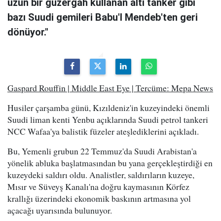
uzun bir güzergah kullanan altı tanker gibi
bazı Suudi gemileri Babu'l Mendeb'ten geri
dönüyor."
Gaspard Rouffin | Middle East Eye | Tercüme: Mepa News
Husiler çarşamba günü, Kızıldeniz'in kuzeyindeki önemli
Suudi liman kenti Yenbu açıklarında Suudi petrol tankeri
NCC Wafaa'ya balistik füzeler ateşlediklerini açıkladı.
Bu, Yemenli grubun 22 Temmuz'da Suudi Arabistan'a
yönelik abluka başlatmasından bu yana gerçekleştirdiği en
kuzeydeki saldırı oldu. Analistler, saldırıların kuzeye,
Mısır ve Süveyş Kanalı'na doğru kaymasının Körfez
krallığı üzerindeki ekonomik baskının artmasına yol
açacağı uyarısında bulunuyor.