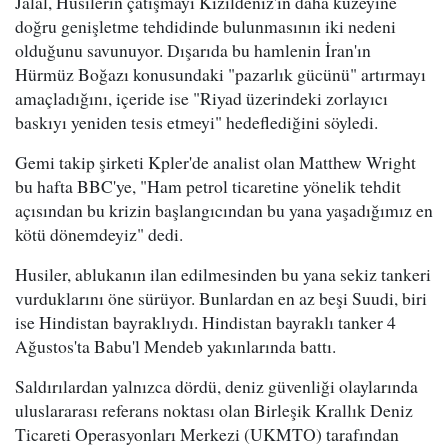
Jalal, Husilerin çatışmayı Kızıldeniz'in daha kuzeyine
doğru genişletme tehdidinde bulunmasının iki nedeni
olduğunu savunuyor. Dışarıda bu hamlenin İran'ın
Hürmüz Boğazı konusundaki "pazarlık gücünü" artırmayı
amaçladığını, içeride ise "Riyad üzerindeki zorlayıcı
baskıyı yeniden tesis etmeyi" hedeflediğini söyledi.
Gemi takip şirketi Kpler'de analist olan Matthew Wright
bu hafta BBC'ye, "Ham petrol ticaretine yönelik tehdit
açısından bu krizin başlangıcından bu yana yaşadığımız en
kötü dönemdeyiz" dedi.
Husiler, ablukanın ilan edilmesinden bu yana sekiz tankeri
vurduklarını öne sürüyor. Bunlardan en az beşi Suudi, biri
ise Hindistan bayraklıydı. Hindistan bayraklı tanker 4
Ağustos'ta Babu'l Mendeb yakınlarında battı.
Saldırılardan yalnızca dördü, deniz güvenliği olaylarında
uluslararası referans noktası olan Birleşik Krallık Deniz
Ticareti Operasyonları Merkezi (UKMTO) tarafından