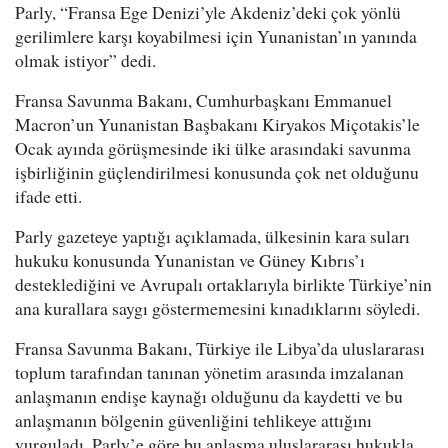
Parly, “Fransa Ege Denizi’yle Akdeniz’deki çok yönlü
gerilimlere karşı koyabilmesi için Yunanistan’ın yanında
olmak istiyor” dedi.
Fransa Savunma Bakanı, Cumhurbaşkanı Emmanuel
Macron’un Yunanistan Başbakanı Kiryakos Miçotakis’le
Ocak ayında görüşmesinde iki ülke arasındaki savunma
işbirliğinin güçlendirilmesi konusunda çok net olduğunu
ifade etti.
Parly gazeteye yaptığı açıklamada, ülkesinin kara suları
hukuku konusunda Yunanistan ve Güney Kıbrıs’ı
desteklediğini ve Avrupalı ortaklarıyla birlikte Türkiye’nin
ana kurallara saygı göstermemesini kınadıklarını söyledi.
Fransa Savunma Bakanı, Türkiye ile Libya’da uluslararası
toplum tarafından tanınan yönetim arasında imzalanan
anlaşmanın endişe kaynağı olduğunu da kaydetti ve bu
anlaşmanın bölgenin güvenliğini tehlikeye attığını
vurguladı. Parly’e göre bu anlaşma uluslararası hukukla