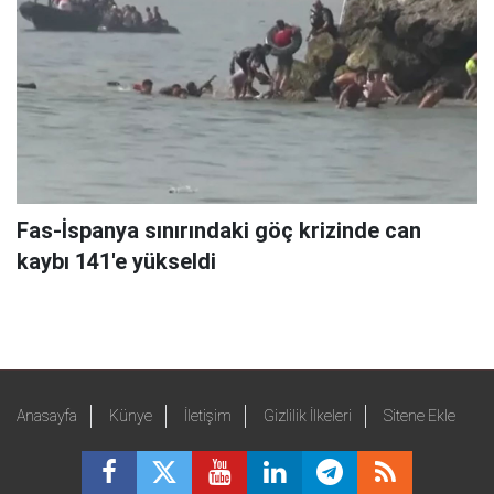
Fas-İspanya sınırındaki göç krizinde can
kaybı 141'e yükseldi
Anasayfa
Künye
İletişim
Gizlilik İlkeleri
Sitene Ekle