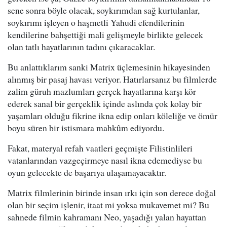
sene sonra böyle olacak, soykırımdan sağ kurtulanlar,
soykırımı işleyen o haşmetli Yahudi efendilerinin
kendilerine bahşettiği mali gelişmeyle birlikte gelecek
olan tatlı hayatlarının tadını çıkaracaklar.
Bu anlattıklarım sanki Matrix üçlemesinin hikayesinden
alınmış bir pasaj havası veriyor. Hatırlarsanız bu filmlerde
zalim güruh mazlumları gerçek hayatlarına karşı kör
ederek sanal bir gerçeklik içinde aslında çok kolay bir
yaşamları olduğu fikrine ikna edip onları köleliğe ve ömür
boyu süren bir istismara mahkûm ediyordu.
Fakat, materyal refah vaatleri geçmişte Filistinlileri
vatanlarından vazgeçirmeye nasıl ikna edemediyse bu
oyun gelecekte de başarıya ulaşamayacaktır.
Matrix filmlerinin birinde insan ırkı için son derece doğal
olan bir seçim işlenir, itaat mi yoksa mukavemet mi? Bu
sahnede filmin kahramanı Neo, yaşadığı yalan hayattan