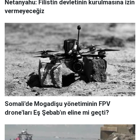
Netanyahu: Filistin devletinin kurulmasına izin
vermeyeceğiz
Somali'de Mogadişu yönetiminin FPV
drone'ları Eş Şebab'ın eline mi geçti?