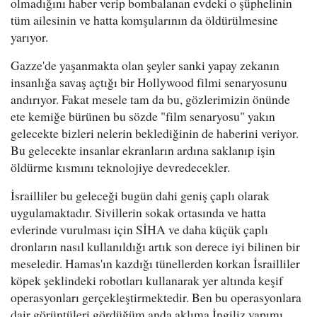
olmadığını haber verip bombalanan evdeki o şüphelinin
tüm ailesinin ve hatta komşularının da öldürülmesine
yarıyor.
Gazze'de yaşanmakta olan şeyler sanki yapay zekanın
insanlığa savaş açtığı bir Hollywood filmi senaryosunu
andırıyor. Fakat mesele tam da bu, gözlerimizin önünde
ete kemiğe bürünen bu sözde "film senaryosu" yakın
gelecekte bizleri nelerin beklediğinin de haberini veriyor.
Bu gelecekte insanlar ekranların ardına saklanıp işin
öldürme kısmını teknolojiye devredecekler.
İsrailliler bu geleceği bugün dahi geniş çaplı olarak
uygulamaktadır. Sivillerin sokak ortasında ve hatta
evlerinde vurulması için SİHA ve daha küçük çaplı
dronların nasıl kullanıldığı artık son derece iyi bilinen bir
meseledir. Hamas'ın kazdığı tünellerden korkan İsrailliler
köpek şeklindeki robotları kullanarak yer altında keşif
operasyonları gerçekleştirmektedir. Ben bu operasyonlara
dair görüntüleri gördüğüm anda aklıma İngiliz yapımı