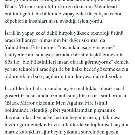
Black Mirror isimli bilim kurgu dizisinin Metalhead
bölümü geldi, bu bölümde yapay zekâ ile çalışan robot
köpeklerin insanları nasıl avladığı işleniyordu.
İsrail'in yapay zekâ dahil birçok yüksek teknoloji ürünü
aracı kullanıyor olmasının bir diğer sıkıntısı da
Yahudilerin Filistinlileri "insandan aşağı gösterme"
faaliyetlerinin son ayaklarından birisini teşkil etmesidir.
Söz ile "biz Filistinlileri insan olarak görmüyoruz" demek
yerine teknoloji aracılığı ile bu halkı hedef gözetmeksizin
öldürerek bu bakış açılarını tüm dünyaya ilan ediyorlar.
İsrailliler bir halk insandan aşağı mahluklar olarak nasıl
gösterilir hususunda uzmanlaşmış bir ırktır. İsrail ordusu
(Black Mirror dizisinin Men Against Fire isimli
bölümünde işlendiği gibi) yaptıklarından pişmanlık
duymasınlar diye askerlerinin beyinlerine çip takmaya
lüzum görmemektedir zira okullarda ve toplumsal hayatta
maruz kaldıkları ağır beyin yıkama sürecinden geçen