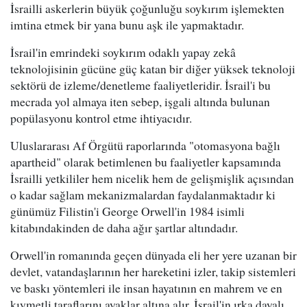
İsrailli askerlerin büyük çoğunluğu soykırım işlemekten
imtina etmek bir yana bunu aşk ile yapmaktadır.
İsrail'in emrindeki soykırım odaklı yapay zekâ
teknolojisinin gücüne güç katan bir diğer yüksek teknoloji
sektörü de izleme/denetleme faaliyetleridir. İsrail'i bu
mecrada yol almaya iten sebep, işgali altında bulunan
popülasyonu kontrol etme ihtiyacıdır.
Uluslararası Af Örgütü raporlarında "otomasyona bağlı
apartheid" olarak betimlenen bu faaliyetler kapsamında
İsrailli yetkililer hem nicelik hem de gelişmişlik açısından
o kadar sağlam mekanizmalardan faydalanmaktadır ki
günümüz Filistin'i George Orwell'in 1984 isimli
kitabındakinden de daha ağır şartlar altındadır.
Orwell'in romanında geçen dünyada eli her yere uzanan bir
devlet, vatandaşlarının her hareketini izler, takip sistemleri
ve baskı yöntemleri ile insan hayatının en mahrem ve en
kıymetli taraflarını ayaklar altına alır. İsrail'in ırka dayalı