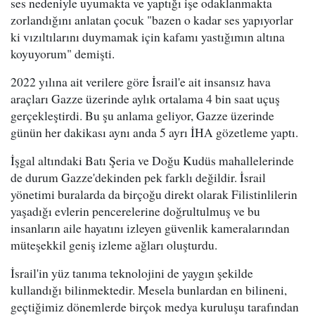
ses nedeniyle uyumakta ve yaptığı işe odaklanmakta
zorlandığını anlatan çocuk "bazen o kadar ses yapıyorlar
ki vızıltılarını duymamak için kafamı yastığımın altına
koyuyorum" demişti.
2022 yılına ait verilere göre İsrail'e ait insansız hava
araçları Gazze üzerinde aylık ortalama 4 bin saat uçuş
gerçekleştirdi. Bu şu anlama geliyor, Gazze üzerinde
günün her dakikası aynı anda 5 ayrı İHA gözetleme yaptı.
İşgal altındaki Batı Şeria ve Doğu Kudüs mahallelerinde
de durum Gazze'dekinden pek farklı değildir. İsrail
yönetimi buralarda da birçoğu direkt olarak Filistinlilerin
yaşadığı evlerin pencerelerine doğrultulmuş ve bu
insanların aile hayatını izleyen güvenlik kameralarından
müteşekkil geniş izleme ağları oluşturdu.
İsrail'in yüz tanıma teknolojini de yaygın şekilde
kullandığı bilinmektedir. Mesela bunlardan en bilineni,
geçtiğimiz dönemlerde birçok medya kuruluşu tarafından