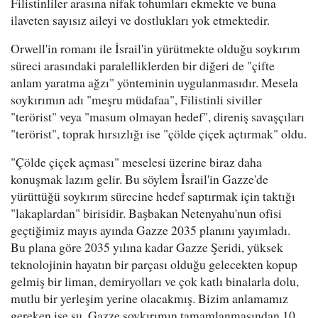
Filistinliler arasına nifak tohumları ekmekte ve buna
ilaveten sayısız aileyi ve dostlukları yok etmektedir.
Orwell'in romanı ile İsrail'in yürütmekte olduğu soykırım
süreci arasındaki paralelliklerden bir diğeri de "çifte
anlam yaratma ağzı" yönteminin uygulanmasıdır. Mesela
soykırımın adı "meşru müdafaa", Filistinli siviller
"terörist" veya "masum olmayan hedef", direniş savaşçıları
"terörist", toprak hırsızlığı ise "çölde çiçek açtırmak" oldu.
"Çölde çiçek açması" meselesi üzerine biraz daha
konuşmak lazım gelir. Bu söylem İsrail'in Gazze'de
yürüttüğü soykırım sürecine hedef saptırmak için taktığı
"lakaplardan" birisidir. Başbakan Netenyahu'nun ofisi
geçtiğimiz mayıs ayında Gazze 2035 planını yayımladı.
Bu plana göre 2035 yılına kadar Gazze Şeridi, yüksek
teknolojinin hayatın bir parçası olduğu gelecekten kopup
gelmiş bir liman, demiryolları ve çok katlı binalarla dolu,
mutlu bir yerleşim yerine olacakmış. Bizim anlamamız
gereken ise şu, Gazze soykırımın tamamlanmasından 10