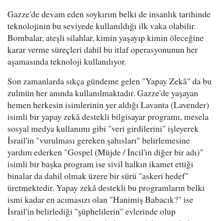
Gazze'de devam eden soykırım belki de insanlık tarihinde
teknolojinin bu seviyede kullanıldığı ilk vaka olabilir.
Bombalar, ateşli silahlar, kimin yaşayıp kimin öleceğine
karar verme süreçleri dahil bu itlaf operasyonunun her
aşamasında teknoloji kullanılıyor.
Son zamanlarda sıkça gündeme gelen "Yapay Zekâ" da bu
zulmün her anında kullanılmaktadır. Gazze'de yaşayan
hemen herkesin isimlerinin yer aldığı Lavanta (Lavender)
isimli bir yapay zekâ destekli bilgisayar programı, mesela
sosyal medya kullanımı gibi "veri girdilerini" işleyerek
İsrail'in "vurulması gereken şahısları" belirlemesine
yardım ederken "Gospel (Müjde / İncil'in diğer bir adı)"
isimli bir başka program ise sivil halkın ikamet ettiği
binalar da dahil olmak üzere bir sürü "askeri hedef"
üretmektedir. Yapay zekâ destekli bu programların belki
ismi kadar en acımasızı olan "Hanimiş Babacık?" ise
İsrail'in belirlediği "şüphelilerin" evlerinde olup