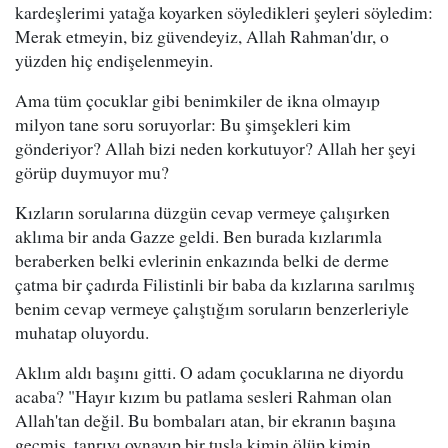
kardeşlerimi yatağa koyarken söyledikleri şeyleri söyledim:
Merak etmeyin, biz güvendeyiz, Allah Rahman'dır, o
yüzden hiç endişelenmeyin.
Ama tüm çocuklar gibi benimkiler de ikna olmayıp
milyon tane soru soruyorlar: Bu şimşekleri kim
gönderiyor? Allah bizi neden korkutuyor? Allah her şeyi
görüp duymuyor mu?
Kızların sorularına düzgün cevap vermeye çalışırken
aklıma bir anda Gazze geldi. Ben burada kızlarımla
beraberken belki evlerinin enkazında belki de derme
çatma bir çadırda Filistinli bir baba da kızlarına sarılmış
benim cevap vermeye çalıştığım soruların benzerleriyle
muhatap oluyordu.
Aklım aldı başını gitti. O adam çocuklarına ne diyordu
acaba? "Hayır kızım bu patlama sesleri Rahman olan
Allah'tan değil. Bu bombaları atan, bir ekranın başına
geçmiş, tanrıyı oynayıp bir tuşla kimin ölüp kimin