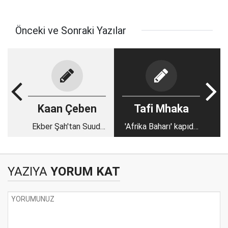
Önceki ve Sonraki Yazılar
Kaan Çeben
Tafi Mhaka
Ekber Şah'tan Suudi
'Afrika Baharı' kapıda
rejimine: Dinler arası
mı?
diyalog ve İslam'a
karşı savaş
YAZIYA
YORUM KAT