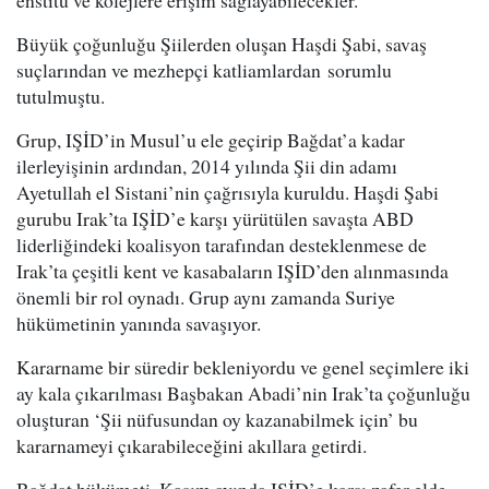
enstitü ve kolejlere erişim sağlayabilecekler.
Büyük çoğunluğu Şiilerden oluşan Haşdi Şabi, savaş
suçlarından ve mezhepçi katliamlardan sorumlu
tutulmuştu.
Grup, IŞİD’in Musul’u ele geçirip Bağdat’a kadar
ilerleyişinin ardından, 2014 yılında Şii din adamı
Ayetullah el Sistani’nin çağrısıyla kuruldu. Haşdi Şabi
gurubu Irak’ta IŞİD’e karşı yürütülen savaşta ABD
liderliğindeki koalisyon tarafından desteklenmese de
Irak’ta çeşitli kent ve kasabaların IŞİD’den alınmasında
önemli bir rol oynadı. Grup aynı zamanda Suriye
hükümetinin yanında savaşıyor.
Kararname bir süredir bekleniyordu ve genel seçimlere iki
ay kala çıkarılması Başbakan Abadi’nin Irak’ta çoğunluğu
oluşturan ‘Şii nüfusundan oy kazanabilmek için’ bu
kararnameyi çıkarabileceğini akıllara getirdi.