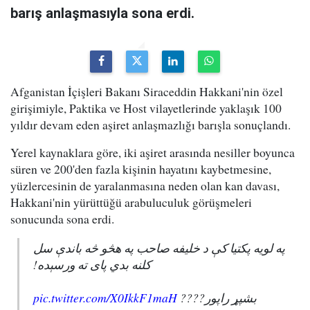
barış anlaşmasıyla sona erdi.
Afganistan İçişleri Bakanı Siraceddin Hakkani'nin özel
girişimiyle, Paktika ve Host vilayetlerinde yaklaşık 100
yıldır devam eden aşiret anlaşmazlığı barışla sonuçlandı.
Yerel kaynaklara göre, iki aşiret arasında nesiller boyunca
süren ve 200'den fazla kişinin hayatını kaybetmesine,
yüzlercesinin de yaralanmasına neden olan kan davası,
Hakkani'nin yürüttüğü arabuluculuk görüşmeleri
sonucunda sona erdi.
په لویه پکتیا کې د خلیفه صاحب په هڅو څه باندې سل
کلنه بدي پای ته ورسېده!
pic.twitter.com/X0IkkF1maH
بشپړ راپور????