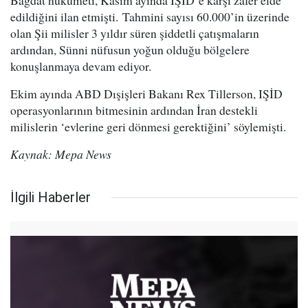
Bağdat hükümeti, Kasım ayında IŞİD’e karşı zafer elde
edildiğini ilan etmişti. Tahmini sayısı 60.000’in üzerinde
olan Şii milisler 3 yıldır süren şiddetli çatışmaların
ardından, Sünni nüfusun yoğun olduğu bölgelere
konuşlanmaya devam ediyor.
Ekim ayında ABD Dışişleri Bakanı Rex Tillerson, IŞİD
operasyonlarının bitmesinin ardından İran destekli
milislerin ‘evlerine geri dönmesi gerektiğini’ söylemişti.
Kaynak: Mepa News
İlgili Haberler