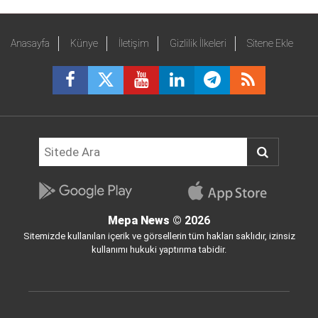
Anasayfa
Künye
İletişim
Gizlilik İlkeleri
Sitene Ekle
Mepa News
© 2026
Sitemizde kullanılan içerik ve görsellerin tüm hakları saklıdır, izinsiz
kullanımı hukuki yaptırıma tabidir.